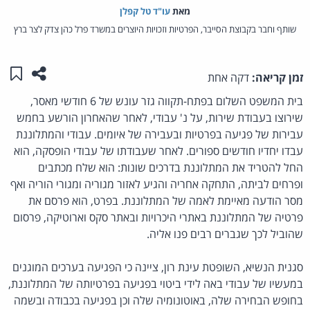
מאת‏
עו"ד טל קפלן
שותף וחבר בקבוצת הסייבר, הפרטיות וזכויות היוצרים במשרד פרל כהן צדק לצר ברץ
שתפו ע
שמו
זמן קריאה:
דקה אחת
בית המשפט השלום בפתח-תקווה גזר עונש של 6 חודשי מאסר,
שירוצו בעבודת שירות, על נ' עבודי, לאחר שהאחרון הורשע בחמש
עבירות של פגיעה בפרטיות ובעבירה של איומים. עבודי והמתלוננת
עבדו יחדיו חודשים ספורים. לאחר שעבודתו של עבודי הופסקה, הוא
החל להטריד את המתלוננת בדרכים שונות: הוא שלח מכתבים
ופרחים לביתה, התחקה אחריה והגיע לאזור מגוריה ומגורי הוריה ואף
מסר הודעה מאיימת לאמה של המתלוננת. בפרט, הוא פרסם את
פרטיה של המתלוננת באתרי היכרויות ובאתר סקס וארוטיקה, פרסום
שהוביל לכך שגברים רבים פנו אליה.
סגנית הנשיא, השופטת עינת רון, ציינה כי הפגיעה בערכים המוגנים
במעשיו של עבודי באה לידי ביטוי בפגיעה בפרטיותה של המתלוננת,
בחופש הבחירה שלה, באוטונומיה שלה וכן בפגיעה בכבודה ובשמה