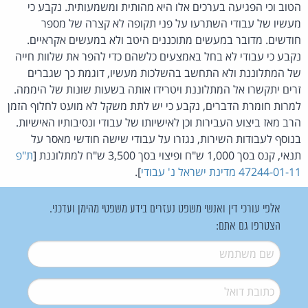
הטוב וכי הפגיעה בערכים אלו היא מהותית ומשמעותית. נקבע כי
מעשיו של עבודי השתרעו על פני תקופה לא קצרה של מספר
חודשים. מדובר במעשים מתוכננים היטב ולא במעשים אקראיים.
נקבע כי עבודי לא בחל באמצעים כלשהם כדי להפר את שלוות חייה
של המתלוננת ולא התחשב בהשלכות מעשיו, דוגמת כך שגברים
זרים יתקשרו אל המתלוננת ויטרידו אותה בשעות שונות של היממה.
למרות חומרת הדברים, נקבע כי יש לתת משקל לא מועט לחלוף הזמן
הרב מאז ביצוע העבירות וכן לאישיותו של עבודי ונסיבותיו האישיות.
בנוסף לעבודות השירות, נגזרו על עבודי שישה חודשי מאסר על
תנאי, קנס בסך 1,000 ש"ח ופיצוי בסך 3,500 ש"ח למתלוננת [
ת"פ
47244-01-11 מדינת ישראל נ' עבודי
].
אלפי עורכי דין ואנשי משפט נעזרים בידע משפטי מהימן ועדכני.
הצטרפו גם אתם:
שם משתמש
*
דואל
*