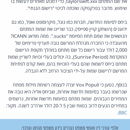
את שם המתחם taylorswift.xxx, כדי למנוע מאחרים לעשות בו
שימוש. מדובר בפרקטיקה שזכתה לכינוי "רישום הגנתי".
ביחס לסיומת החדשה, חברות כמו גוגל, מיקרוסופט ואפל, כמו גם
ידוענים (השחקן קויין ספייסי), כבר שריינו את שמות המתחם
הנושאים את שמם תחת הסיומת "sucks.". ממה מודאג ICANN?
מהעובדה כי החברה מנהלת המרשם גובה תעריף פרימיום של
2,000 דולר עבור רישום כל שם מתחם במהלך תקופת הרישום
המוקדמת (Sunrise Period), בה יכולים בעלי זכויות לשריין שמות
מתחם ביחס לשמות שהם בעלי הזכויות בהם, וזאת קודם לפתיחת
המרשם לרישום שמות על-ידי הציבור הרחב ללא הגבלה.
בנוסף, נטען כי Vox Populi יצרה לעצמה רשימת מילות מפתח
שנרשמו בעבר בסיומות חדשות אחרות, שביחס אליה היא גובה את
המחירים הגבוהים. שמות מתחם בסיומות חדשות אחרות, נרשמים
במחירים הנעים לרוב בטווח שבין 5 ל-20 דולר ארה"ב לשנה. מקור:
.
BBC
אלפי עורכי דין ואנשי משפט נעזרים בידע משפטי מהימן ועדכני.