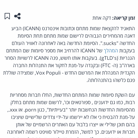
שתפו ע
שמו
זמן קריאה:
דקה אחת
התאגיד להקצאת שמות מתחם וכתובות אינטרנט (ICANN) הביע
דאגה מהמחירים הגבוהים לרישום שמות מתחם תחת הסיומת
החדשה "sucks.". הסיומת החדשה באה לאחרונה לאוויר העולם
בעקבות
המהלך
של ICANN להרחיב את מספר סיומות שם המתחם
הגנריות (gTLD'sׂ). בעקבות אותו חשש, פנה ICANN לרשויות הסחר
בארה"ב (ה- FTC) ובקנדה על-מנת לחקור את התנהלות החברה
הקנדית המנהלת את המרשם החדש - Vox Populi, שמצידה שוללת
פגם כלשהו בהתנהלותה.
עם השקת סיומות שמות המתחם החדשות, החלו חברות מסחריות
רבות, כמו גם ידוענים , ספורטאים וכו', לרשום שמות מתחם בחלק
מהסיומות החדשות הנחשבות יותר "בעייתיות", כגון porn. או xxx.,
על-מנת להבטיח כי אלו לא יירשמו על-ידי צדדים שלישיים שיציבו
בהם תוכן שלילי או ייצרו בלבול עם האתרים הרשמיים של אותן
חברות או ידוענים. כך למשל, הזמרת טיילור סוויפט רשמה לאחרונה