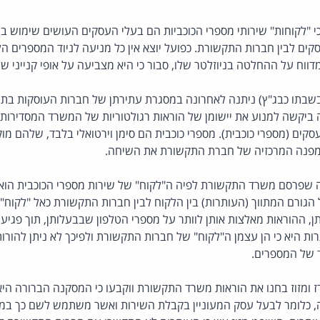
 "לקוחות" שירותי מספרי הכוכביות הם בעלי העסקים העושים שימוש במ
קים לבין חברות התקשורת. כפועל יוצא אין כל מניעה לניוד המספרים 
דווח על ההחלטה בניוזלטר שלו, סבור כי היא מצביעה על אופי קנייני ש
שבתו כבג"ץ) ניתנה לאחרונה במסגרת עתירתן של חברות העוסקות בתח
יקשה למנוע את יישומן של הוראות רגולטוריות של המשרד המסדירות 
סקים (מספרי כוכבית). מספרי כוכבית הם סימן וירטואלי בלבד, שלהם מו
 מפנה המרכזיה של חברת התקשורת את השיחה.
 שפרסם משרד התקשורת לפיה ה"לקוח" של שירות מספרי הכוכבית הו
ל הגורם המתווך (העותרות) בין הלקוח לבין חברות התקשורת כאל "לקוח"
ן, ההוראות מאלצות אותן לוותר על מספרי הטלפון שבבעלותן, תוך פגיעה 
ת היא כי הן עצמן ה"לקוח" של חברות התקשורת ולפיכך לא ניתן להורות ל
ד של המספרים.
ז ומזוז בחנו את הוראות משרד התקשורת ווקבעו כי המסקנה הברורה היא
כלומר לבעל עסק המעוניין בקבלת השירות ואשר משתמש לשם כך במספ