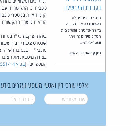
למתווכים ומשווקים כמו ה
בעבודת הממשלה
כוכבית וכי התקשרותן עם 
הן מחזיקות במספרי כוכבי
ממשלת בריטניה לא
הוראות משרד התקשורת.
מאושרת כנראה משימוש
בדואר אלקטרוני ואפליקציות
ביהמ"ש קבע כי "הבטחת 
מסרים מידיים (מי אמר
וואטסאפ ולא ...
אינטרס ציבורי רב חשיבות
מוגבל" ... בנסיבות אלה 
זמן קריאה:
דקה אחת
בצורה מיטבית את הציבור,
המספרים" [
בג"ץ 5551/14 מרכז הכוכביות הארצי בע"מ ואח' נ' משרד התקשורת ואח'
אלפי עורכי דין ואנשי משפט נעזרים בידע
שם משתמש
*
דואל
*