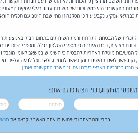
עותרות. השופט מזוז ציין כי העותרות לא התקשרו עם חברות התקשורת 
חברות התקשורת היא כמשווקות של השירות עבור בעלי עסקים המעוניינים
ת כבמלאי עסקי). נקבע עוד כי מסקנה זו מתיישבת היטב עם תכלית הוראו
התכלית של הבטחת התחרות ורמת השירותים בתחום הבזק באמצעות רג
 וכורח מציאות, נוכח העובדה כי מספרי הטלפון בכלל, ומספרי הכוכבית 
על המשיבות מוטלת האחריות להבטיח כי השימוש במשאב לאומי מוגבל ז
 הן באשר לאיכות השירות והן באשר למחירו, ולא ינוצל לרעה על-ידי מי
].
 משפטי מהימן ועדכני. הצטרפו גם אתם:
סיסמה
*
סיסמה
בהרשמה לאתר ובשימוש בו אתה מאשר שקראת את
תנאי