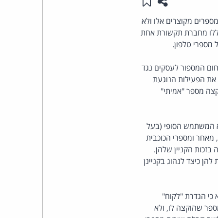
שתפו עמוד זה
שמור ב"תכנים שלי"
העומד
ספרים מקוצרים אלו ולא
הללו מחברת תקשורת אחת
בראש
ל מספרי טלפון.
קבוצת
ום המספור לעסקים נגד
את הפעילות הנוגעת
האינטרנט,
קצה מספר "אמיתי"
הסייבר
א המשתמש הסופי (בעל
וזכויות
, מאחר ומספרי הכוכבית
בזכות הקניין שלהן.
היוצרים
הן כיצד לנהוג בקניינן
של
 כי הגדרת "לקוח"
פרל
ר שהוקצה לו, ולא