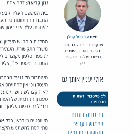
זמן קריאה:
דקה אחת
בית המשפט העליון קבע כי
החברות המתווכות בין העס
לאחרת. עו"ד אבי רימון שמ
מאת‏
עו"ד טל קפלן
החלטת ביהמ"ש העליון (ב
שותף וחבר בקבוצת הסייבר,
משרד התקשורת. העתירה ב
הפרטיות וזכויות היוצרים
למספרי טלפון מקוצרים לע
במשרד פרל כהן צדק לצר
המכונה "מספר צל", אליו
ברץ
העותרות הלינו על הבהרה
אולי יעניין אותך גם
העסק) וכי אין להתייחס א
לא הוקצו לשימושו. לטענת
פייסבוק ורשתות
טענתן המרכזית של העותרו
חברתיות
ובכלל זה לכפות עליהן ניו
בריטניה בוחנת
השופטים ג'ובראן, ברק-אר
שימוש בערוצי
מתייחסת למשתמש הקצה, 
תקשורת פרטיים