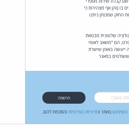
לשם קבלת שירות מספרי
כהן
 בו (והן אף מצהירות כי
ת החוק שמכוחן ניתנו
צדק
לצר
ולציה שלטונית מבטאת
ברץ.
בפרט, הם "משאב לאומי
ה ייעשה באופן שישרת
פועל
 ששולטים במאגר
מ־1996
 (שוב)
*
 השימוש
באתר ו
מדיניות הפרטיות
והסכמת להם.