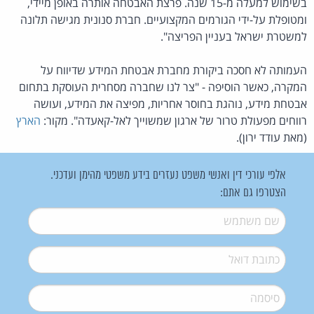
בשימוש למעלה מ-15 שנה. פרצת האבטחה אותרה באופן מיידי,
ומטופלת על-ידי הגורמים המקצועיים. חברת סנונית מגישה תלונה
למשטרת ישראל בעניין הפריצה".
העמותה לא חסכה ביקורת מחברת אבטחת המידע שדיווח על
המקרה, כאשר הוסיפה - "צר לנו שחברה מסחרית העוסקת בתחום
אבטחת מידע, נוהגת בחוסר אחריות, מפיצה את המידע, ועושה
רווחים מפעולת טרור של ארגון שמשוייך לאל-קאעדה". מקור:
הארץ
(מאת עודד ירון).
אלפי עורכי דין ואנשי משפט נעזרים בידע משפטי מהימן ועדכני.
הצטרפו גם אתם:
שם משתמש
*
דואל
*
סיסמה
*