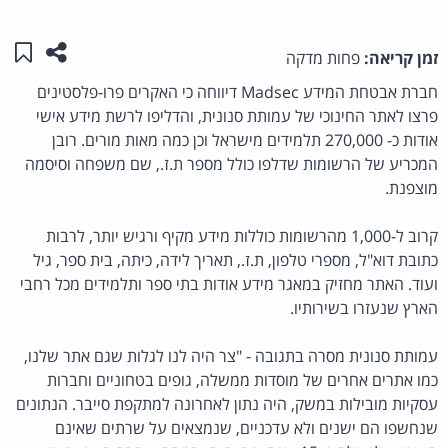
שתפו ע
שמו
זמן קריאה:
פחות מדקה
חברת אבטחת המידע Madsec דיווחה כי האקרים פרו-פלסטינים
פרצו לאתר החינוכי של עמותת סנונית, והדליפו לרשת מידע אישי
אודות כ- 270,000 תלמידים מישראל וכן כמה מאות מורים. רובן
המכריע של הרשומות שדלפו כולל מספר ת.ז., שם משפחה וסיסמה
מוצפנת.
קרוב ל-1,000 מהרשומות כוללות מידע מקיף ורגיש יותר, לרבות
כתובת דוא"ל, מספרי טלפון, ת.ז., תאריך לידה, כיתה, בית ספר, גיל
ועוד. האתר מחזיק במאגר מידע אודות בתי ספר ותלמידים מכל רחבי
הארץ שנעזרו בשירותיו.
עמותת סנונית מסרה בתגובה - "צר היה לנו לגלות שגם אתר שלנו,
כמו אתרים אחרים של מוסדות ממשלה, גופים בטחוניים וחברות
עסקיות מובילות במשק, היה נתון לאחרונה למתקפת סייבר. הנתונים
שנחשפו הם ישנים ולא עדכניים, שנמצאים על שרתים שאינם