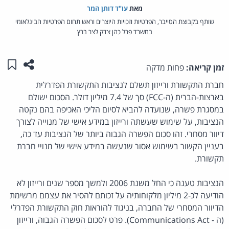
מאת‏
עו"ד דותן המר
שותף בקבוצת הסייבר, הפרטיות וזכויות היוצרים וראש תחום הפרטיות הבינלאומי
במשרד פרל כהן צדק לצר ברץ
שתפו ע
שמו
זמן קריאה:
פחות מדקה
חברת התקשורת ורייזון תשלם לנציבות התקשורת הפדרלית
בארצות-הברית (ה-FCC) סך של 7.4 מיליון דולר. הסכום ישולם
במסגרת פשרה, שנועדה להביא לסיום הליכי האכיפה בהם נקטה
הנציבות, על שימוש שעשתה ורייזון במידע אישי של מנוייה לצורך
דיוור מסחרי. זהו סכום הפשרה הגבוה ביותר של הנציבות עד כה,
בעניין הקשור בשימוש אסור שנעשה במידע אישי של מנויי חברת
תקשורת.
הנציבות טענה כי החל משנת 2006 ולמשך מספר שנים ורייזון לא
הודיעה לכ-2 מיליון מלקוחותיה על זכותם להסיר את עצמם מרשימת
הדיוור המסחרי של החברה, בניגוד להוראות חוק התקשורת הפדרלי
(ה - Communications Act). פרט לסכום הפשרה הגבוה, ורייזון