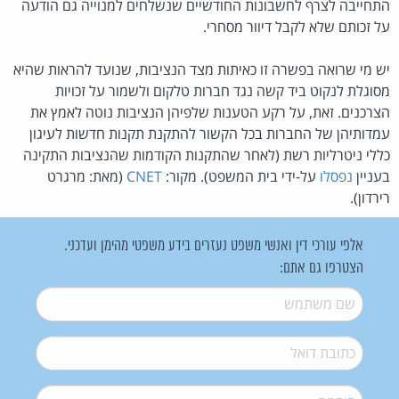
התחייבה לצרף לחשבונות החודשיים שנשלחים למנוייה גם הודעה
על זכותם שלא לקבל דיוור מסחרי.
יש מי שרואה בפשרה זו כאיתות מצד הנציבות, שנועד להראות שהיא
מסוגלת לנקוט ביד קשה נגד חברות טלקום ולשמור על זכויות
הצרכנים. זאת, על רקע הטענות שלפיהן הנציבות נוטה לאמץ את
עמדותיהן של החברות בכל הקשור להתקנת תקנות חדשות לעיגון
כללי ניטרליות רשת (לאחר שהתקנות הקודמות שהנציבות התקינה
בעניין
נפסלו
על-ידי בית המשפט). מקור:
CNET
(מאת: מרגרט
רירדון).
אלפי עורכי דין ואנשי משפט נעזרים בידע משפטי מהימן ועדכני.
הצטרפו גם אתם:
שם משתמש
*
דואל
*
סיסמה
*