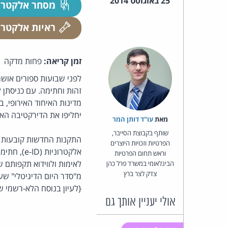
25 באוגוסט 2014
מסחר אלקטרו
ראיות אלקטרו
זמן קריאה:
פחות מדקה
לפני שבועות ספורים אושר
זהות וחתימה. עם כניסתן 
מדינות האיחוד האירופי, 
יחליפו את הדירקטיבה האירו
מאת‏
עו"ד דותן המר
שותף בקבוצת הסייבר,
התקנות החדשות קובעות מ
הפרטיות וזכויות היוצרים
וראש תחום הפרטיות
לאימות ולווידוא תקפותם
הבינלאומי במשרד פרל כהן
צדק לצר ברץ
מ"סדר היום הדיגיטלי" שע
{לעיון בנוסח הלא-רשמי 
אולי יעניין אותך גם