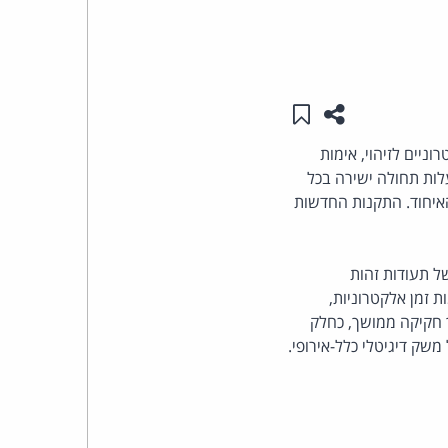
העומד
בראש
שתפו עמוד זה
שמור ב"תכנים שלי"
קבוצת
יים לזיהוי, אימות
לות תחולה ישירה בכל
האינטרנט,
האיחוד. התקנות החדשות
הסייבר
וזכויות
ל תעודות זהות
רוניות, חותמות אבטחה אלקטרוניות (Electronic Seals) וחותמות זמן אלקטרוניות,
היוצרים
 חקיקה ממושך, כחלק
שק דיגיטלי כלל-אירופי.
של
פרל