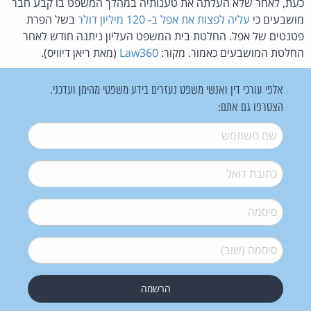
כעת, לאחר שלא העלתה את טענותיה במהלך המשפט בו קבע חבר
מושבעים כי
עליה לפצות את אפל ב- 120 מיליון דולר
בשל הפרת
פטנטים של אפל. החלטת בית המשפט העליון ניתנה חודש לאחר
החלטת המושבעים כאמור. מקור:
Law360
(מאת ריאן דיוויס).
אלפי עורכי דין ואנשי משפט נעזרים בידע משפטי מהימן ועדכני.
הצטרפו גם אתם:
שם משתמש
*
דואל
*
סיסמה
*
סיסמה (שוב)
*