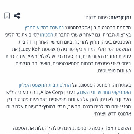
שתפו ע
שמו
זמן קריאה:
פחות מדקה
מלחמת הפטנטים בין אפל לסמסונג
נמשכת במלוא המרץ
בארצות-הברית, גם לאחר ששתי החברות
הסכימו
לסיים את כל הליכי
הפטנטים ביניהן מחוץ למדינה. ביום חמישי האחרון דחה בית
המשפט הפדראלי המחוזי בקליפורניה (השופטת Lucy Koh) את
עתירת החברה הקוריאנית, בה טענה כי יש לשלול מאפל את הזכויות
ביחס לשני פטנטים בתחום הסמארטפונים, הואיל והם מגלמים
רעיונות מופשטים.
בעתירתה, הסתמכה סמסונג על
החלטת בית המשפט העליון
האמריקאי מחודש יוני השנה
, בעניין Alice Corp, בה קבע ביהמ"ש
העליון כי לא ניתן להגן על רעיונות מופשטים באמצעות פטנטים רק
מפני שהם משלבים תכנה ומחשב, מבלי להוסיף לרעיונות אלה שום
אלמנט חדש ויצירתי.
השופטת Koh קבעה כי סמסונג אינה יכולה להעלות את הטענה