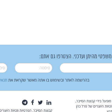
 משפטי מהימן ועדכני. הצטרפו גם אתם:
סיסמה
*
סיסמה
בהרשמה לאתר ובשימוש בו אתה מאשר שקראת את
תנאי
law.co.il מופעל בידי קבוצת הסייבר,
לינקדאין
טוויטר
פייסבוק
טלגרם
כויות היוצרים של פרל כהן
קבוצת הסייבר, הפרטיות וזכויות היוצרים
רץ.