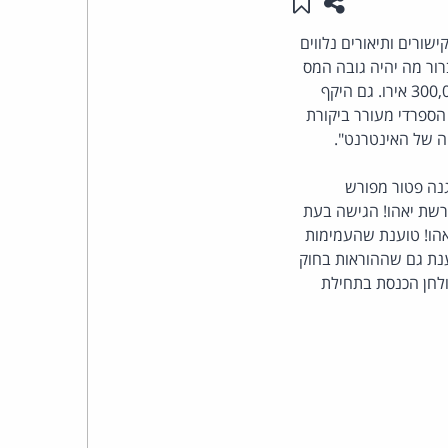
שתפו עמוד זה
שמור ב"תכנים שלי"
העומד
ורים ותיאורים נלווים
רור מה יהיה גובה המס
בראש
החדש, שכבר זכה לכינוי "מס גוגל", אולם הסנקציה הצפויה על הפרת החוק היא קנס מירבי של 300,000 אירו. גם היקף
 הספרדי מעורר ביקורת
קבוצת
ה של האינטרנט".
האינטרנט,
נה פטור מפורש
רשת יאהו! הגישה בעת
הסייבר
אהו! טוענת שהעמימות
ענת גם שההוראות בחוק
וזכויות
לחן הכנסת בתחילת
היוצרים
של
פרל