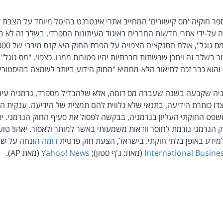
ר חוקיה 'מס קישורים' המחייב אתרי אינטרנט בהיטל מיוחד על הצבת קיש
 על-ידי אתרי חדשות החברים באיגוד העיתונות הספרדי. בשלב זה לא ב
בשלב זה ויתכן שרשתות חברתיות יהיו פטורות ממנו. כצפוי, "מס גוגל"
והוא כבר זכה לתיאור הלא-מחמיא "החוק הידוע ביותר לשמצה בהיסטורי
יה שקבעה בשנה שעברה מס דומה, אלא שלהבדיל מספרד, גרמניה עיג
ו כותרת הידיעה, בתנאי שלא נלווית להם תמצית של הידיעה. ענקית ה
פט החוקתי העליון בגרמניה, בבקשה לפסול את סעיף החוק הגרמני. י
הגרמני גורמת לחוסר וודאות משמעותי באשר למותר ולאסור. יאהו! טו
מידע באופן בלתי חוקתי. בישראל, הצעת חוק פרטית
דומה
הונחה על שו
International Busine
(מאת: ג'ף סטון);
Yahoo! News
(מאת AP).