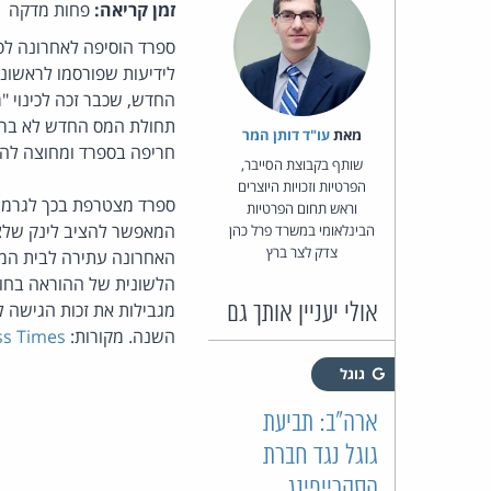
זמן קריאה:
פחות מדקה
ספרד הוסיפה לאחרונה לספ
לידיעות שפורסמו לראשונה
תחולת המס החדש לא ברור 
מאת‏
עו"ד דותן המר
חריפה בספרד ומחוצה לה 
שותף בקבוצת הסייבר,
הפרטיות וזכויות היוצרים
ספרד מצטרפת בכך לגרמנ
וראש תחום הפרטיות
המאפשר להציב לינק שלצד
הבינלאומי במשרד פרל כהן
צדק לצר ברץ
האחרונה עתירה לבית המש
הלשונית של ההוראה בחוק 
מגבילות את זכות הגישה ל
אולי יעניין אותך גם
השנה. מקורות:
ss Times
גוגל
ארה"ב: תביעת
גוגל נגד חברת
הסקרייפינג