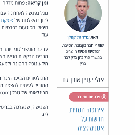
זמן קריאה:
פחות מדקה
לדון בהשלכות של
פסיקת 
חיפוש הפוגעות בפרטיות (
עוד.
מאת‏
עו"ד טל קפלן
שותף וחבר בקבוצת הסייבר,
הפרטיות וזכויות היוצרים
במשרד פרל כהן צדק לצר
מידע נוסף מהפונה ולמעלה מ-30% מהפניו
ברץ
הרגולטורים הביעו דאגה 
אולי יעניין אותך גם
המוביל לעיתים להצפה מח
הבינלאומי של גוגל (google.com), למרות שהוסרו מנגזרות אירופאיות של מנוע החיפוש (כגון google.co.uk).
פרטיות וסייבר
הפגישה, שנערכה בבריסל, כללה ג
אירופה: הנחיות
לי).
חדשות על
אנונימיזציה