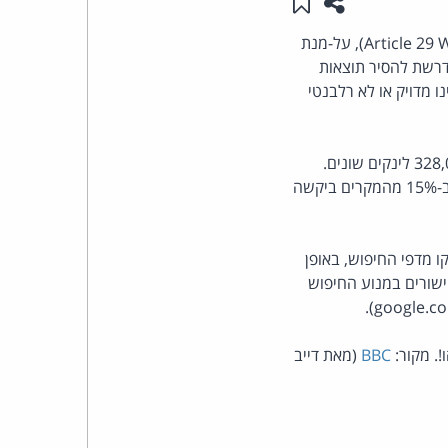
שתפו עמוד זה
שמור ב"תכנים שלי"
העומד
גוגל נפגשה לאחרונה עם רגולטורים להגנת פרטיות והמידע מכל רחבי אירופה (ה- Article 29 Working Party), על-מנת
דרשת להסיר תוצאות
בראש
 מדויק או לא רלבנטי
קבוצת
עד כה הוגשו לגוגל יותר מ-91,000 בקשות למחיקת קישורים בתוצאות מנוע החיפוש, הכוללות 328,000 לינקים שונים.
האינטרנט,
מרבית הבקשות הגיעו מצרפת ולאחריה גרמניה, בריטניה וספרד. גוגל אישרה כ-50% מהבקשות, ב-15% מהמקרים ביקשה
הסייבר
 מדפי החיפוש, באופן
וזכויות
ישורים במנוע החיפוש
היוצרים
BBC
(מאת דייב
של
פרל