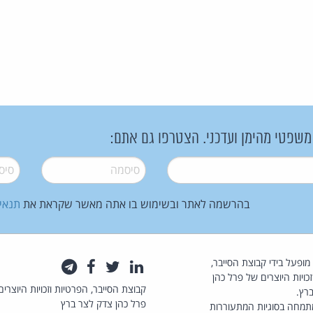
 משפטי מהימן ועדכני. הצטרפו גם אתם:
סיסמה
*
סיסמה
בהרשמה לאתר ובשימוש בו אתה מאשר שקראת את
תנאי
law.co.il מופעל בידי קבוצת הסייבר,
לינקדאין
טוויטר
פייסבוק
טלגרם
כויות היוצרים של פרל כהן
קבוצת הסייבר, הפרטיות וזכויות היוצרים
רץ.
פרל כהן צדק לצר ברץ
תמחה בסוגיות המתעוררות