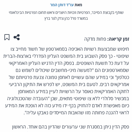
מאת‏
עו"ד דותן המר
שותף בקבוצת הסייבר, הפרטיות וזכויות היוצרים וראש תחום הפרטיות הבינלאומי
במשרד פרל כהן צדק לצר ברץ
שתפו ע
שמו
זמן קריאה:
פחות מדקה
חיפוש שמבצעות רשויות האכיפה בסמארטפון של חשוד מחייב צו
שיפוטי - כך פסק השבוע בית המשפט העליון הפדרלי בארצות-הברית
על דעת כל תשעת השופטים. בפסק הדין הדגיש העליון האמריקאי
שסמארטפונים הם "למעשה מיני-מחשבים שיכולים לשמש גם
כטלפון" וכי במידע שהם עשויים לאחסן טמונה צנעת פרטיותם של
אמריקאים רבים. לטעם בית המשפט, יש לפרש את התיקון הרביעי
לחוקה האמריקאית כאוסר על הרשויות לעיין במידע המאוחסן
במכשיר סלולרי ללא צו שיפוטי מתאים, שכן "העובדה שהטכנולוגיה
כיום מאפשרת לאדם להחזיק בכף ידו מידע כזה לא הופכת את המידע
לראוי להגנה פחותה מזו שהאבות המייסדים נאבקו עליה".
פסק הדין ניתן במסגרת שני ערעורים שהדיון בהם אוחד. הראשון