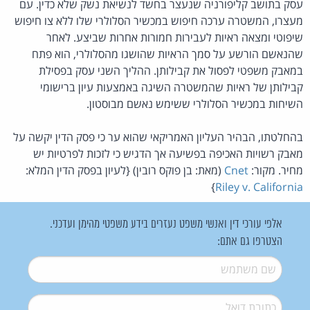
עסק בתושב קליפורניה שנעצר בחשד לנשיאת נשק שלא כדין. עם
מעצרו, המשטרה ערכה חיפוש במכשיר הסלולרי שלו ללא צו חיפוש
שיפוטי ומצאה ראיות לעבירות חמורות אחרות שביצע. לאחר
שהנאשם הורשע על סמך הראיות שהושגו מהסלולרי, הוא פתח
במאבק משפטי לפסול את קבילותן. ההליך השני עסק בפסילת
קבילותן של ראיות שהמשטרה השיגה באמצעות עיון ברישומי
השיחות במכשיר הסלולרי ששימש נאשם מבוסטון.
בהחלטתו, הבהיר העליון האמריקאי שהוא ער כי פסק הדין יקשה על
מאבק רשויות האכיפה בפשיעה אך הדגיש כי לזכות לפרטיות יש
מחיר. מקור:
Cnet
(מאת: בן פוקס רובין) {לעיון בפסק הדין המלא:
}
Riley v. California
אלפי עורכי דין ואנשי משפט נעזרים בידע משפטי מהימן ועדכני.
הצטרפו גם אתם:
שם משתמש
*
דואל
*