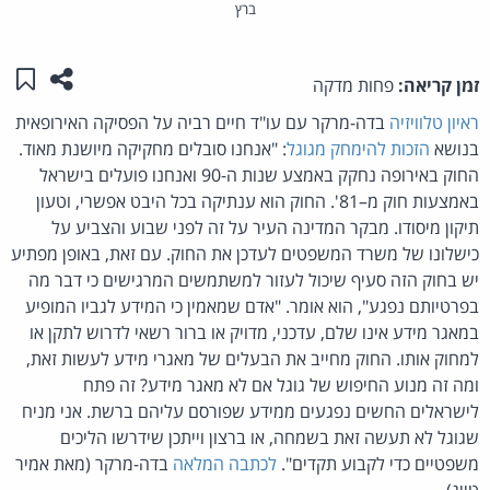
ברץ
שתפו ע
שמו
זמן קריאה:
פחות מדקה
ראיון טלוויזיה
בדה-מרקר עם עו"ד חיים רביה על הפסיקה האירופאית
בנושא
הזכות להימחק מגוגל
: "אנחנו סובלים מחקיקה מיושנת מאוד.
החוק באירופה נחקק באמצע שנות ה-90 ואנחנו פועלים בישראל
באמצעות חוק מ–81'. החוק הוא ענתיקה בכל היבט אפשרי, וטעון
תיקון מיסודו. מבקר המדינה העיר על זה לפני שבוע והצביע על
כישלונו של משרד המשפטים לעדכן את החוק. עם זאת, באופן מפתיע
יש בחוק הזה סעיף שיכול לעזור למשתמשים המרגישים כי דבר מה
בפרטיותם נפגע", הוא אומר. "אדם שמאמין כי המידע לגביו המופיע
במאגר מידע אינו שלם, עדכני, מדויק או ברור רשאי לדרוש לתקן או
למחוק אותו. החוק מחייב את הבעלים של מאגרי מידע לעשות זאת,
ומה זה מנוע החיפוש של גוגל אם לא מאגר מידע? זה פתח
לישראלים החשים נפגעים ממידע שפורסם עליהם ברשת. אני מניח
שגוגל לא תעשה זאת בשמחה, או ברצון וייתכן שידרשו הליכים
משפטיים כדי לקבוע תקדים".
לכתבה המלאה
בדה-מרקר (מאת אמיר
טייג)