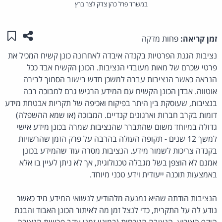
במשרד פרל כהן צדק לצר ברץ
שתפו ע
שמו
זמן קריאה:
פחות מדקה
נציבות הגנת הפרטיות בקנדה איבדה לאחרונה כונן קשיח המכיל את
פרטי שכרם של מאות מעובדי הנציבות. הכונן הקשיח אבד ככל
הנראה כאשר הנציבות עברה למשכן חדש בישוב הסמוך לבירה
אוטווה. אבדן הכונן הקשיח עם המידע הרגיש גרם למבוכה רבה
בנציבות, שעוסקת בין היתר בפיקוח ואכיפה של תקריות אבטחת מידע
דומות בקרב חברות וארגונים קנדיים. המבוכה (או שמא ההשפלה)
גדולה במיוחד משום שהתברר שהנציבות שמרה בכונן מידע אישי
למשך 12 שנים - תקופה העולה בהרבה על פרק הזמן שהרשויות
בקנדה צריכות לשמור מידע. הנציבות מסרה עוד שהמידע בכונן
אמנם לא הוצפן בשל מגבלה טכנולוגית, אך לא ניתן לעיין בו אלא
באמצעות תוכנה ייעודית וידע טכני מיוחד.
הנציבות הודתה שהיא נמנעה מלהודיע לנשואי המידע מיד כאשר
נודע לה על התקרית, כדי לנצל זמן מה לאיתור הכונן האבוד והבנת
היקף האירוע. הנציבה הנוכחית (במינוי זמני עקב פרישת הנציבה