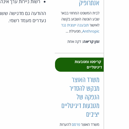
רשות ניירות ערך אינה
אנתרופיק
ההודעה גם מדגישה ששמם 
לבית המשפט המחוזי בבאר
שבע הוגשה השבוע בקשה
נעדרים מעמד רשמי.
לאישור
תובענה ייצוגית נגד
Anthropic
, מפעילת ...
זמן קריאה:
דקה אחת
קריפטו ומטבעות
דיגיטליים
משרד האוצר
מבקש להסדיר
הנפקה של
מטבעות דיגיטליים
יציבים
משרד האוצר
פרסם
להערות