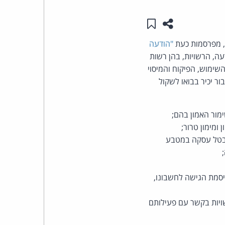
שתפו עמוד זה
שמור ב"תכנים שלי"
העומד
ל, מפרסמות כעת
"הודעה
בראש
עה, הרשויות, בהן רשות
קבוצת
השימוש, הפיקוח והמיסוי
ר יכיר בבואו לשקול
האינטרנט,
הסייבר
ימור האמון בהם;
ומימון טרור;
וזכויות
לבטל עסקה במטבע
היוצרים
יסמת הגישה לחשבונו,
של
שויות בקשר עם פעילותם
פרל