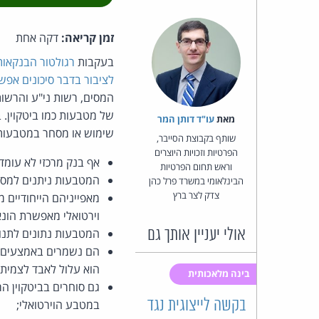
זמן קריאה:
דקה אחת
בעקבות
רגולטור הבנקאות
לציבור בדבר סיכונים אפשר
המסים, רשות ני"ע והרשות 
של מטבעות כמו ביטקוין. 
מאת‏
עו"ד דותן המר
שימוש או מסחר במטבעות ו
שותף בקבוצת הסייבר,
הפרטיות וזכויות היוצרים
אף בנק מרכזי לא עומד 
וראש תחום הפרטיות
המטבעות ניתנים למסחר
הבינלאומי במשרד פרל כהן
צדק לצר ברץ
מאפייניהם הייחודיים
וירטואלי מאפשרת הונ
אולי יעניין אותך גם
המטבעות נתונים לתנוד
הם נשמרים באמצעים ממ
הוא עלול לאבד לצמיתות
בינה מלאכותית
גם סוחרים בביטקוין ה
בקשה לייצוגית נגד
במטבע הוירטואלי;