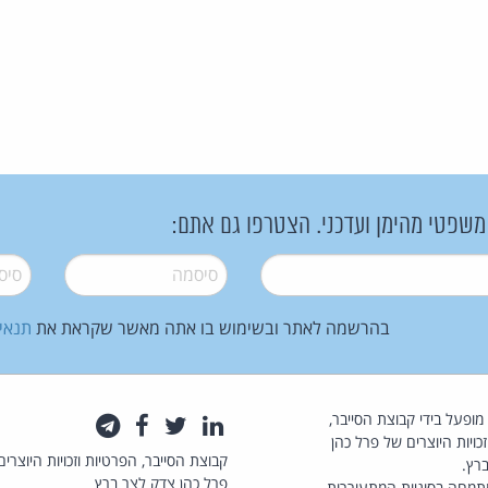
 משפטי מהימן ועדכני. הצטרפו גם אתם:
סיסמה
*
סיסמה
בהרשמה לאתר ובשימוש בו אתה מאשר שקראת את
תנאי
law.co.il מופעל בידי קבוצת הסייבר,
לינקדאין
טוויטר
פייסבוק
טלגרם
כויות היוצרים של פרל כהן
קבוצת הסייבר, הפרטיות וזכויות היוצרים
רץ.
פרל כהן צדק לצר ברץ
תמחה בסוגיות המתעוררות