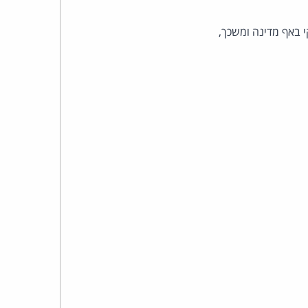
כהן
 באף מדינה ומשכך,
צדק
לצר
ברץ.
פועל
מ־1996