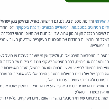
 האירופי
ומדינות נוספות בעולם, גם הרשויות בארץ, ובראשן בנק ישרא
יים הטמונים במטבעות וירטואליים מבוזרים (דוגמת ביטקוין)"
. לפי ההוד
לאיסור הלבנת הון ומימון טרור, עדיין בוחנות את האופן הראוי להסדרת 
בשלב זה, הרשויות מחדדות את הסיכונים העיקריים שלדעתן חשוב שהציבו
ירטואליים:
מאחורי המטבעות הוירטואליים, ולפיכך אין מי שערב לערכם או פועל לש
 והעברה אנונימיים, דבר המאפשר לעקוף מנגנוני פיקוח על הלבנת הון 
 מתאימים במיוחד לביצוע מעשי מרמה והונאה. למשל, העדר האפשרות 
אה בדרך של של גביית התשלום במטבע הוירטואלי ללא אספקת התמורה;
תיות גדולה ובלתי צפויה בערכם הריאלי;
וחשבים הניתנים לגניבה או פריצה; אם המחזיק בביטקוין שוכח את ס
 את כספו הוירטואלי;
רשומים כ"נותני שירותי מטבע" במשרד האוצר, אינו מפוקחים על-ידי הר