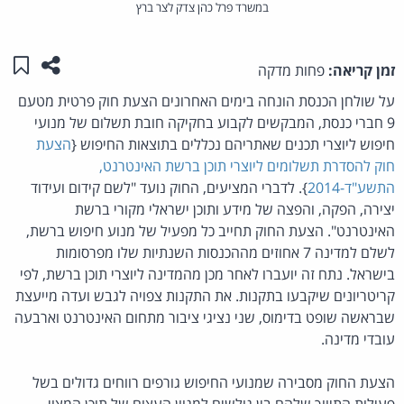
במשרד פרל כהן צדק לצר ברץ
שתפו ע
שמו
זמן קריאה:
פחות מדקה
על שולחן הכנסת הונחה בימים האחרונים הצעת חוק פרטית מטעם
9 חברי כנסת, המבקשים לקבוע בחקיקה חובת תשלום של מנועי
חיפוש ליוצרי תכנים שאתריהם נכללים בתוצאות החיפוש {
הצעת
חוק להסדרת תשלומים ליוצרי תוכן ברשת האינטרנט,
התשע"ד-2014
}. לדברי המציעים, החוק נועד "לשם קידום ועידוד
יצירה, הפקה, והפצה של מידע ותוכן ישראלי מקורי ברשת
האינטרנט". הצעת החוק תחייב כל מפעיל של מנוע חיפוש ברשת,
לשלם למדינה 7 אחוזים מההכנסות השנתיות שלו מפרסומות
בישראל. נתח זה יועברו לאחר מכן מהמדינה ליוצרי תוכן ברשת, לפי
קריטריונים שיקבעו בתקנות. את התקנות צפויה לגבש ועדה מייעצת
שבראשה שופט בדימוס, שני נציגי ציבור מתחום האינטרנט וארבעה
עובדי מדינה.
הצעת החוק מסבירה שמנועי החיפוש גורפים רווחים גדולים בשל
פעילות התיווך שלהם בין גולשים למגוון העצום של תוכן המצוי