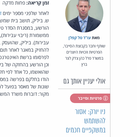
זמן קריאה:
פחות מדקה
לאחר שלפני מספר ימים
ד
הורשע, במסגרת הסדר טיע
ממשמורת (ריבוי עבירות), 
מאת‏
עו"ד טל קפלן
עבירות). ביליק, שהועסק
שותף וחבר בקבוצת הסייבר,
להחזיק במאגר לאחר תום 
הפרטיות וזכויות היוצרים
לפרסומו ברשת האינטרנט).
במשרד פרל כהן צדק לצר
וכן הורשע בהחזקה של בל
ברץ
שהואשמו, כל אחד לפי חלק
הודו בחלקם בפרשה במסגרת הסדרי טיעון. הנאשם 4 
אולי יעניין אותך גם
שונות של מאסר בפועל לריצ
מקור: דוברות משרד המשפ
פרטיות וסייבר
ניו יורק: אסור
להשתמש
במשקפיים חכמים