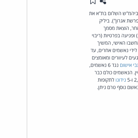
שתפו עמוד זה
שמור ב"תכנים שלי"
העומד
י בפרשה, אתמול (3.2.2014) הרשיע ביהמ"ש השלום בת"א את
תר כ"פרשת אגרון"). ביליק
בראש
אחר, הוצאת מסמך
 ופגיעה בפרטיות (ריבוי
קבוצת
חשבו האישי, המשיך
ידי נאשמים אחרים, עד
האינטרנט,
ים לעיוורים ומאומצים
בי אישום
נגד 6 נאשמים,
הסייבר
ן. הנאשמים כולם כבר
נידונו
לתקופות
וזכויות
נאשם נוסף טרם ניתן.
היוצרים
של
פרל