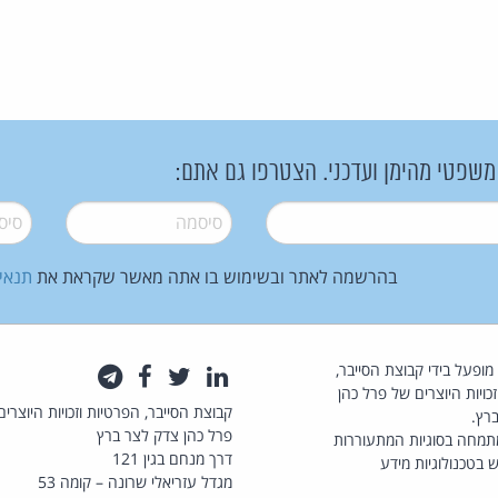
 משפטי מהימן ועדכני. הצטרפו גם אתם:
סיסמה
*
סיסמה
בהרשמה לאתר ובשימוש בו אתה מאשר שקראת את
תנאי
law.co.il מופעל בידי קבוצת הסייבר,
לינקדאין
טוויטר
פייסבוק
טלגרם
כויות היוצרים של פרל כהן
קבוצת הסייבר, הפרטיות וזכויות היוצרים
רץ.
פרל כהן צדק לצר ברץ
תמחה בסוגיות המתעוררות
דרך מנחם בגין 121
 בטכנולוגיות מידע
מגדל עזריאלי שרונה – קומה 53