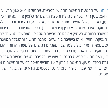
יווחנו
על הרשעת הנאשם החמיש
ש. ביליק, תושב בית שמש (54), בגין חלקו בפרשת גזילת והפצת מרשם האוכלוסין (הידועה יו
ון, בעבירות של הוצאת מסמך ממשמורת על-ידי עובד ציבור ומסירתו ל
החזקת מאגר מידע שלא כדין (ריבוי עבירות), הפרת סודיות (ריבוי עבירות)
 במשרד הרווחה, העתיק את נגזרת מרשם האוכלוסין ממחשבי המשרד למ
העסקתו והתקין אותו בישיבה בירושלים (ממנה המשיך והתגלגל המאגר ל
 בנוסף, העתיק ביליק למחשביו מאגרים רגישים של משרד הרווחה הנוגע
תי חוקית של מאגר עובדי שירות בתי הסוהר. במסגרת הפרשה הוגשו
כת
ו, בעבירות של פגיעה בפרטיות שעניינן בגניבת והפצת מרשם האוכלוסי
נידון ל-10 חודשי מאסר בפועל והנאשמים 2,3 ו-5
וי בדרך של עבודות שירות וכן לקנסות כספיים. גזר-דינו של ביליק ושל 
טים.