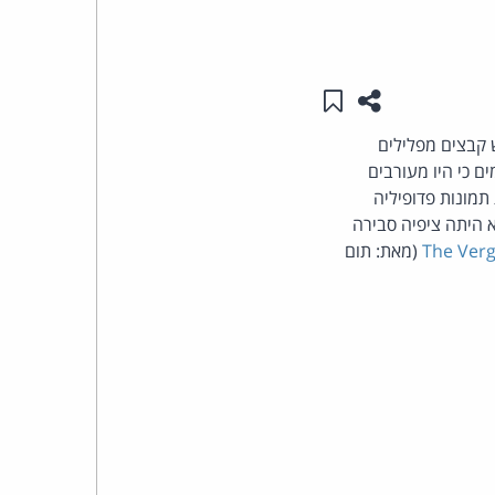
העומד
שתפו עמוד זה
שמור ב"תכנים שלי"
בראש
 קבצים מפלילים
קבוצת
 הנאשמים כי היו מעורבים
מונות פדופיליה
האינטרנט,
 היתה ציפיה סבירה
הסייבר
The Ver
(מאת: תום
וזכויות
היוצרים
של
פרל