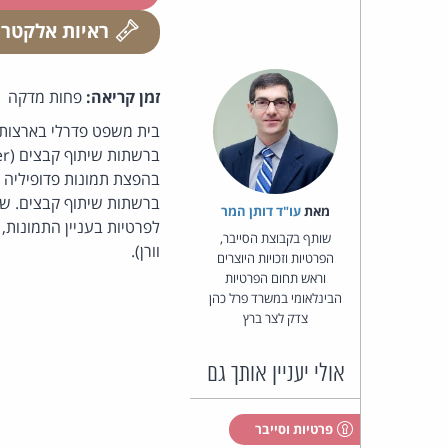
ראיות אלקטרו
זמן קריאה:
פחות מדקה
בית משפט פדרלי בארצות-ה
בהפצת תמונות פדופיליה
ברשתות שיתוף קבצים. שו
מאת‏
עו"ד דותן המר
לפרטיות בעניין התמונות
שותף בקבוצת הסייבר,
וורן).
הפרטיות וזכויות היוצרים
וראש תחום הפרטיות
הבינלאומי במשרד פרל כהן
צדק לצר ברץ
אולי יעניין אותך גם
פרטיות וסייבר