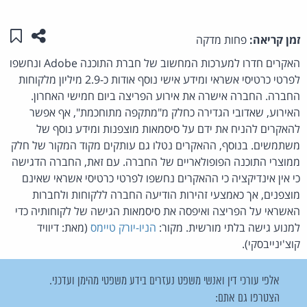
שתפו ע
שמו
זמן קריאה:
פחות מדקה
האקרים חדרו למערכות המחשוב של חברת התוכנה Adobe ונחשפו
לפרטי כרטיסי אשראי ומידע אישי נוסף אודות כ-2.9 מיליון מלקוחות
החברה. החברה אישרה את אירוע הפריצה ביום חמישי האחרון.
האירוע, שאדובי הגדירה כחלק מ"מתקפה מתוחכמת", אף אפשר
להאקרים להניח את ידם על סיסמאות מוצפנות ומידע נוסף של
משתמשים. בנוסף, ההאקרים נטלו גם עותקים מקוד המקור של חלק
ממוצרי התוכנה הפופולאריים של החברה. עם זאת, החברה הדגישה
כי אין אינדיקציה כי ההאקרים נחשפו לפרטי כרטיסי אשראי שאינם
מוצפנים, אך כאמצעי זהירות הודיעה החברה ללקוחות ולחברות
האשראי על הפריצה ואיפסה את סיסמאות הגישה של לקוחותיה כדי
למנוע גישה בלתי מורשית. מקור:
הניו-יורק טיימס
(מאת: דיוויד
קוצ'ינייבסקי).
אלפי עורכי דין ואנשי משפט נעזרים בידע משפטי מהימן ועדכני.
הצטרפו גם אתם: