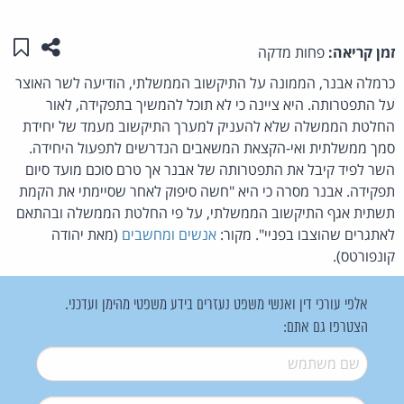
שתפו ע
שמו
זמן קריאה:
פחות מדקה
כרמלה אבנר, הממונה על התיקשוב הממשלתי, הודיעה לשר האוצר
על התפטרותה. היא ציינה כי לא תוכל להמשיך בתפקידה, לאור
החלטת הממשלה שלא להעניק למערך התיקשוב מעמד של יחידת
סמך ממשלתית ואי-הקצאת המשאבים הנדרשים לתפעול היחידה.
השר לפיד קיבל את התפטרותה של אבנר אך טרם סוכם מועד סיום
תפקידה. אבנר מסרה כי היא "חשה סיפוק לאחר שסיימתי את הקמת
תשתית אגף התיקשוב הממשלתי, על פי החלטת הממשלה ובהתאם
לאתגרים שהוצבו בפניי". מקור:
אנשים ומחשבים
(מאת יהודה
קונפורטס).
אלפי עורכי דין ואנשי משפט נעזרים בידע משפטי מהימן ועדכני.
הצטרפו גם אתם:
שם משתמש
*