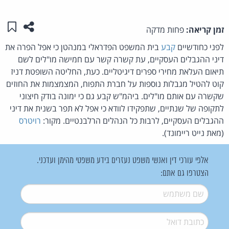
שתפו ע
שמו
זמן קריאה:
פחות מדקה
לפני כחודשיים
קבע
בית המשפט הפדראלי במנהטן כי אפל הפרה את
דיני ההגבלים העסקיים, עת קשרה קשר עם חמישה מו"לים לשם
תיאום העלאת מחירי ספרים דיגיטליים. כעת, החליטה השופטת דניז
קוט להטיל מגבלות נוספות על חברת התפוח, המצמצמות את החוזים
שקשרה עם אותם מו"לים. ביהמ"ש קבע גם כי ימונה בודק חיצוני
לתקופה של שנתיים, שתפקידו לוודא כי אפל לא תפר בשנית את דיני
ההגבלים העסקיים, לרבות כל הנהלים הרלבנטיים. מקור:
רויטרס
(מאת נייט ריימונד).
אלפי עורכי דין ואנשי משפט נעזרים בידע משפטי מהימן ועדכני.
הצטרפו גם אתם:
שם משתמש
*
דואל
*