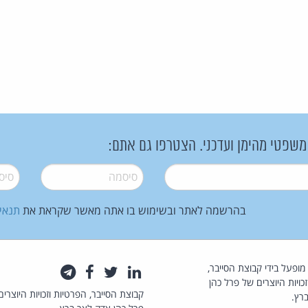
 משפטי מהימן ועדכני. הצטרפו גם אתם:
סיסמה
*
סיסמה
בהרשמה לאתר ובשימוש בו אתה מאשר שקראת את
תנאי
law.co.il מופעל בידי קבוצת הסייבר,
לינקדאין
טוויטר
פייסבוק
טלגרם
כויות היוצרים של פרל כהן
קבוצת הסייבר, הפרטיות וזכויות היוצרים
רץ.