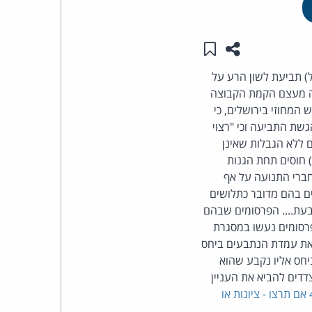
העומד
שתפו עמוד זה
שמור ב"תכנים שלי"
בראש
ל) תביעת לשון הרע על
נבעה מעצם הקמת הקבוצה
קבוצת
המחוזי בירושלים, כי
האינטרנט,
גשת התביעה וכי "רצוי
 ללא הגבלות שאינן
הסייבר
) חוסים תחת הגנות
חברי התנועה על אף
וזכויות
מים בהם מדובר כתלושים
ובעת.... הפרסומים שבהם
היוצרים
פרסומים נעשו במסגרת
 את עמדת הנתבעים ביחס
של
יחס אליו נקבע שהוא
דדים להביא את העניין
פרל
ת"א 42868-05-10 אם תרצו - ציונות או