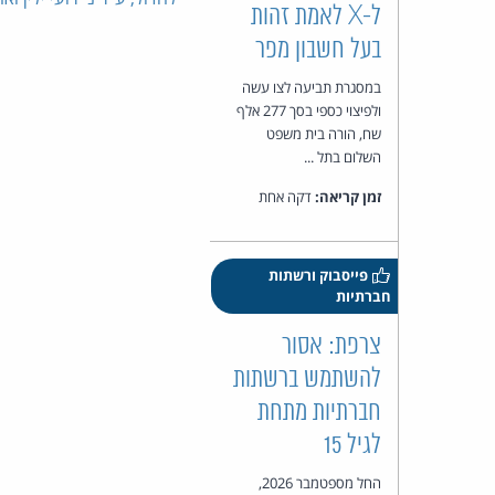
ל-X לאמת זהות
בעל חשבון מפר
במסגרת תביעה לצו עשה
ולפיצוי כספי בסך 277 אלף
שח, הורה בית משפט
השלום בתל ...
זמן קריאה:
דקה אחת
פייסבוק ורשתות
חברתיות
צרפת: אסור
להשתמש ברשתות
חברתיות מתחת
לגיל 15
החל מספטמבר 2026,