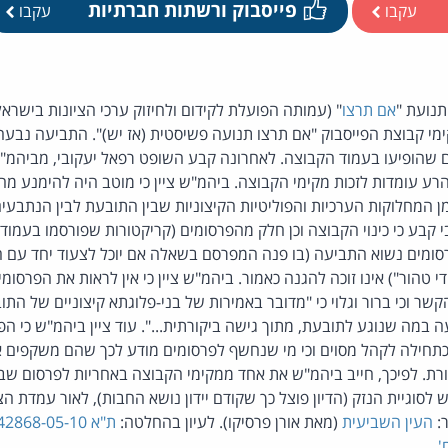
פייסבוק ורשתות חברתיות
עקבו
עקבו
אם תרצו
" (עמותה הפועלת לקידום ולחיזוק ערכי הציונות בישרא
נגד מקימי קבוצת הפייסבוק "אם תרצו תנועה פשיסטית (אז יש)". התביעה 
 שהופיעו בעמוד הקבוצה. לאחרונה קבע השופט רפאל יעקובי, מביהמ"ש 
הרע עומדות לזכות מקימי הקבוצה. ביהמ"ש ציין כי מוטב היה להימנע מה
המחלוקות הערכיות והפוליטיות הקיצוניות שבין התובעת לבין הנתבעים
י קבע כי כינוי הקבוצה וכן חלק מהפרסומים (קריקטורות שפורסמו בעמוד
סומים נשוא התביעה (בו פנה המפרסם בשאלה אם יוכל לצעוד יחד עם 
י טהור") אינו זוכה להגנה כאמור. ביהמ"ש ציין כי אין לראות את הפרסו
שר וכי ברור וגלוי כי "מדובר באמירות של בני-פלוגתא קיצוניים של הת
במה שנוגע לתובעת, מתוך גישה ביקורתית...". עוד ציין ביהמ"ש כי ה
כתחילה לקהל מסוים וכי מי שנחשף לפרסומים מודע לכך שהם משקפים
ורת. לפיכך, חייב ביהמ"ש את אחד ממקימי הקבוצה באחריות לפרסום שב
לסוגיית הנזק (הדיון פוצל כך שקודם יידון נושא החבות), לאור עמדת הצ
ר:
העין השביעית
(מאת אורן פרסיקו). לעיון בהחלטה:
'
.