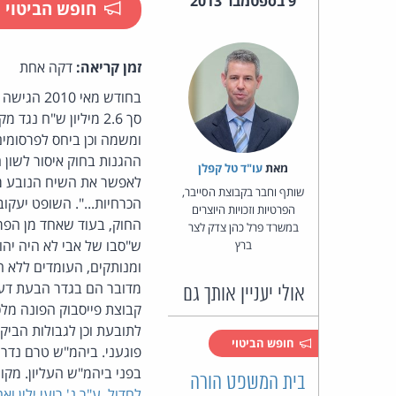
9 בספטמבר 2013
חופש הביטוי
זמן קריאה:
דקה אחת
בחודש מאי 2010 הגישה תנועת "
סך 2.6 מיליון ש"ח 
ומשמה וכן ביחס לפרסומים
ההגנות בחוק איסור לשון 
מאת‏
עו"ד טל קפלן
לאפשר את השיח הנובע מן 
שותף וחבר בקבוצת הסייבר,
הכרחיות...". השופט יעקוב
הפרטיות וזכויות היוצרים
החוק, בעוד שאחד מן הפר
במשרד פרל כהן צדק לצר
ש"סבו של אבי לא היה יהוד
ברץ
ומנותקים, העומדים ללא הק
מדובר הם בגדר הבעת דעה 
אולי יעניין אותך גם
קבוצת פייסבוק הפונה מל
לתובעת וכן לגבולות הביק
חופש הביטוי
פוגעני. ביהמ"ש טרם נדרש 
בפני ביהמ"ש העליון. מקו
בית המשפט הורה
לחדול, ע"ר נ' רועי ילין ואח