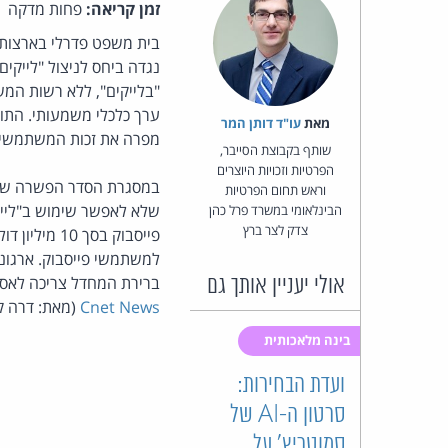
זמן קריאה:
פחות מדקה
בית משפט פדרלי בארצות
"בלייקים", ללא רשות המ
מאת‏
עו"ד דותן המר
מפרה את זכות המשתמשים
שותף בקבוצת הסייבר,
הפרטיות וזכויות היוצרים
וראש תחום הפרטיות
שלא לאפשר שימוש ב"ליי
הבינלאומי במשרד פרל כהן
צדק לצר ברץ
פייסבוק בס
למשתמשי פייסבוק. ארגונ
ברירת המחדל צריכה לאסו
אולי יעניין אותך גם
Cnet News
(מאת: דרה קר
בינה מלאכותית
ועדת הבחירות:
סרטון ה-AI של
סמוטריץ' על