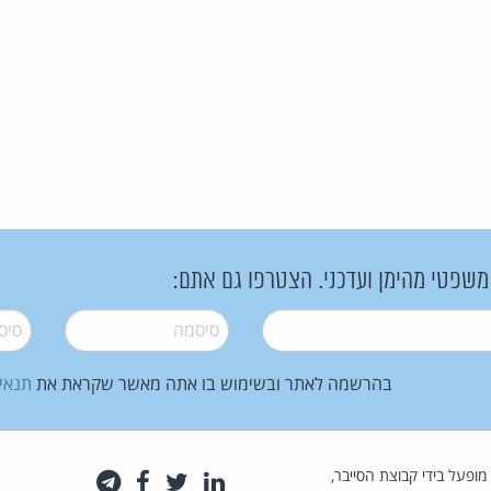
 משפטי מהימן ועדכני. הצטרפו גם אתם:
סיסמה
*
סיסמה
בהרשמה לאתר ובשימוש בו אתה מאשר שקראת את
תנאי
law.co.il מופעל בידי קבוצת הסייבר,
לינקדאין
טוויטר
פייסבוק
טלגרם