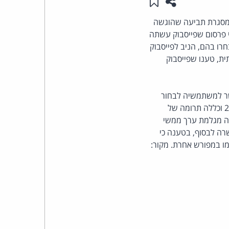
שתפו עמוד זה
שמור ב"תכנים שלי"
העומד
במסגרת תביעה שהוגשה
וגשה בשנת 2011, עסקה בשימוש לצרכי פרסום שפייסבוק עשתה
בראש
רו בהם, הניב לפייסבוק
יליון משתמשי הרשת החברתית, טענו שפייסבוק
קבוצת
האינטרנט,
המיוצגים ותאפשר למשתמשיה לבחור
בתביעה זו, שנתגבשה במאי 2012 וכללה תרומה של
הסייבר
 אינה מגלמת ערך ממשי
רה לבסוף, בטענה כי
וזכויות
ו במפורש אחרת. מקור:
היוצרים
של
פרל