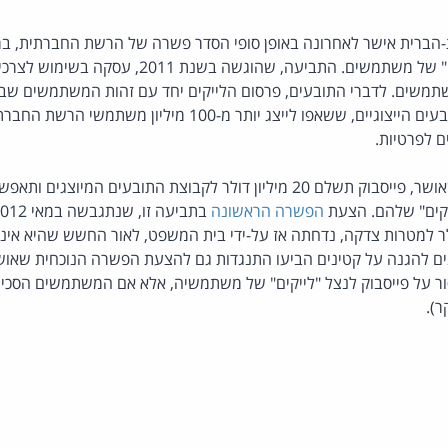
-הברית אישר לאחרונה באופן סופי הסדר פשרה של הרשת החברתית, 
נגדה ביחס לניצול "לייקים" של משתמשים. התביעה, שה
שתמשים. לדברי התובעים, פרסום הלייקים יחד עם זהות המשתמשים שבח
ערך כלכלי משמעותי. התובעים הייצוגיים, ששאפו לייצג יותר מ-100 מ
 לפרטיות.
במסגרת הסדר הפשרה שאושר, פייסבוק תשלם 20 מיליון דולר לקבוצת התובעים 
קים" שלהם. הצעת
הפשרה הראשונה
ך 10 מיליון דולר למטרות צדקה, נדחתה אז על-ידי בית המשפט, לאור החשש שהיא
ים להגנה על קטינים הביעו התנגדות גם להצעת הפשרה הנוכחית שאוש
ר על פייסבוק לנצל "לייקים" של משתמשיה, אלא אם המשתמשים הסכימ
).