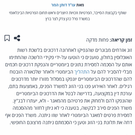
מאת‏
עו"ד דותן המר
שותף בקבוצת הסייבר, הפרטיות וזכויות היוצרים וראש תחום הפרטיות הבינלאומי
במשרד פרל כהן צדק לצר ברץ
שתפו ע
שמו
זמן קריאה:
פחות מדקה
זוג אזרחים מבוגרים שהנפיקו לאחרונה דרכונים בלשכת רשות
האוכלוסין בחולון, טוענים כי הוטעו על-ידי פקידי הלשכה שהחתימו
אותם על הסכמה למסירת נתונים ביומטריים והנפקת דרכונים חכמים
מבלי להסביר להם על
התהליך
הביומטרי ולאחר שלכאורה הובטח
להם שהדרכונים הביומטריים יונפקו במסלול מזורז יותר מדרכונים
רגילים. לאחר האירוע פנו בני הזוג למשרד הפנים, באמצעות בתם,
עורכת דין במקצועה, בדרישה לבטל את הדרכונים הביומטריים
שהונפקו להם ולמחוק את פרטיהם מהמאגר - ולא, יעתרו לבג"ץ.
משרד הפנים סירב לבקשה, בטענה כי לא ניתן לחזור מההסכמה
למסירת פרטים למאגר הביומטרי לאחר שזו ניתנה. משרד הפנים אף
דחה את תלונת בני הזוג וטען כי הסכמתם ניתנה מרצונם החופשי.