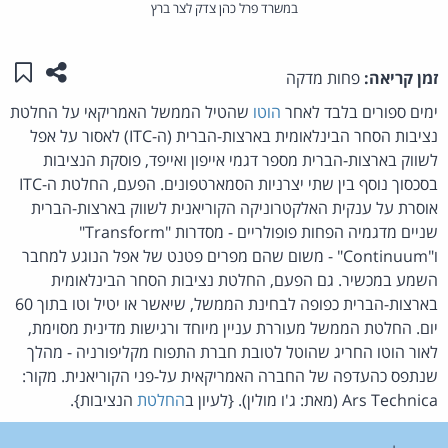
במשרד פרל כהן צדק לצר ברץ
שתפו ע
שמו
זמן קריאה:
פחות מדקה
ימים ספורים בלבד לאחר
הוטו
שהטיל הממשל האמריקאי על החלטת
נציבות הסחר הבינלאומית בארצות-הברית (ה-ITC) לאסור על אפל
לשווק בארצות-הברית מספר דגמי אייפון ואייפד, פוסקת הנציבות
בסכסוך נוסף בין שתי יצרניות הסמארטפונים. הפעם, החלטת ה-ITC
אוסרת על ענקית האלקטרוניקה הקוריאנית לשווק בארצות-הברית
שניים מדגמיה הפחות פופולריים - מסדרות "Transform"
ו"Continuum" - משום שהם מפרים פטנט של אפל הנוגע למחבר
השמע במכשיר. גם הפעם, החלטת נציבות הסחר הבינלאומית
בארצות-הברית כפופה לבחינת הממשל, שיאשר או יטיל וטו בתוך 60
יום. החלטת הממשל מעוררת עניין מיוחד ורגישות מדינית מסוימת,
לאור הוטו החריג שהוטל לטובת חברת התפוח מקליפורניה - מהלך
שנתפס כהעדפה של החברה האמריקאית על-פני הקוריאנית. מקור:
Ars Technica (מאת: ג'ו מולין). {לעיון ב
החלטת
הנציבות}.