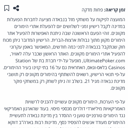
שתפו ע
שמו
זמן קריאה:
פחות מדקה
המועצה לפיקוח על משחקי מזל בנבאדה מציעה לחברות הפועלות
במדינה לקבל רישיון זמני לשלושים יום להפעלת אתרי הימורים
מקוונים. זוהי הפעם הראשונה שבה ניתנת האפשרות להפעיל אתר
הימורים מקוון מתוך גבולות ארצות-הברית. הרישיון המדובר ניתן מכוח
חוק שנתקבל בנבאדה לפני כמה חודשים, המאפשר באופן עקרוני
להפעיל אתרי הימורים מקוונים. האתר הראשון שכבר עלה לאוויר,
UltimatePoker.com, מופעל על-ידי חברת בת של Station
Casinos בלאס-וגאס, האחראית גם על 16 בתי קזינו בעיר ההימורים.
על-פי תנאי הרישיון, רשאים להשתתף בהימורים מקוונים רק תושבי
מדינת נבאדה מגיל 21. בשלב זה ניתן לשחק רק במשחקי פוקר
מקוונים.
על-פי הערכות, הימורים מקוונים עשויים להכניס לרשויות
האמריקאיות מיליארדי דולרים מכספי מיסוי. בעוד שהארגון האמריקאי
נגד הימורים טורפניים טוען כי ההסדר בין מדינת נבאדה לתעשיית
ההימורים מעודד אנשים להפסיד כסף, מדינות רבות בארה"ב דווקא