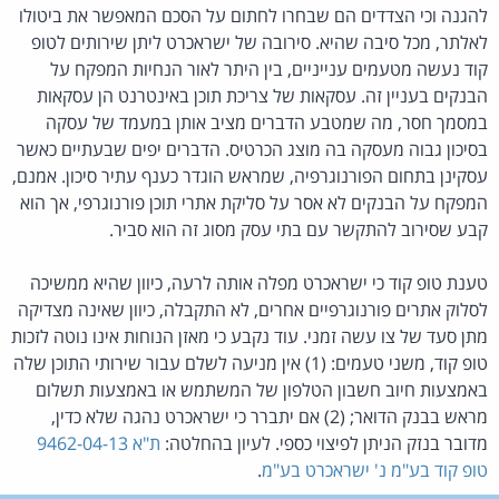
להגנה וכי הצדדים הם שבחרו לחתום על הסכם המאפשר את ביטולו
לאלתר, מכל סיבה שהיא. סירובה של ישראכרט ליתן שירותים לטופ
קוד נעשה מטעמים ענייניים, בין היתר לאור הנחיות המפקח על
הבנקים בעניין זה. עסקאות של צריכת תוכן באינטרנט הן עסקאות
במסמך חסר, מה שמטבע הדברים מציב אותן במעמד של עסקה
בסיכון גבוה מעסקה בה מוצג הכרטיס. הדברים יפים שבעתיים כאשר
עסקינן בתחום הפורנוגרפיה, שמראש הוגדר כענף עתיר סיכון. אמנם,
המפקח על הבנקים לא אסר על סליקת אתרי תוכן פורנוגרפי, אך הוא
קבע שסירוב להתקשר עם בתי עסק מסוג זה הוא סביר.
טענת טופ קוד כי ישראכרט מפלה אותה לרעה, כיוון שהיא ממשיכה
לסלוק אתרים פורנוגרפיים אחרים, לא התקבלה, כיוון שאינה מצדיקה
מתן סעד של צו עשה זמני. עוד נקבע כי מאזן הנוחות אינו נוטה לזכות
טופ קוד, משני טעמים: (1) אין מניעה לשלם עבור שירותי התוכן שלה
באמצעות חיוב חשבון הטלפון של המשתמש או באמצעות תשלום
מראש בבנק הדואר; (2) אם יתברר כי ישראכרט נהגה שלא כדין,
מדובר בנזק הניתן לפיצוי כספי. לעיון בהחלטה:
ת"א 9462-04-13
טופ קוד בע"מ נ' ישראכרט בע"מ
.