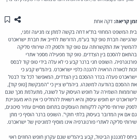
שתפו ע
שמו
זמן קריאה:
דקה אחת
בית המשפט המחוזי בת"א דחה בקשה למתן צו מניעה זמני,
שהגישה חברת טופ קוד בע"מ, הדורשת לחייב את חברת ישראכרט
להמשיך את התקשרותה עם טופ קוד ולספק לה שירותי סליקה
בהתאם להסכם בין הצדדים. טופ קוד מפעילה מספר אתרי
פורנוגרפיה. השופט חגי ברנר קבע כי לא עלה בידי טופ קוד לבסס
זכות לכאורה הראויה להגנה כלפי ישראכרט. ביהמ"ש קבע כי
ישראכרט פעלה בגדר ההסכם בין הצדדים, המאפשר לכל צד לבטל
את ההסכם בהודעה למשנהו. ביהמ"ש ציין כי "המבקשת [טופ קוד],
שרוממות השמירה על חופש העיסוק על לשונה, מתעלמת מכך שגם
לישראכרט יש חופש עיסוק והיא רשאית להחליט כי אין היא מעוניינת
לספק שירותי סליקה ללקוחות העוסקים בתחום מסויים עתיר סיכונים,
גם אם אין המדובר בעיסוק בלתי חוקי". השופט ברנר הוסיף כי מתן
שירותי סליקה לאתרי פורנוגרפיה אינו מוסיף למוניטין של ישראכרט.
ביחס למנגנון הביטול, קבע ביהמ"ש שגם עקרון חופש החוזים ראוי