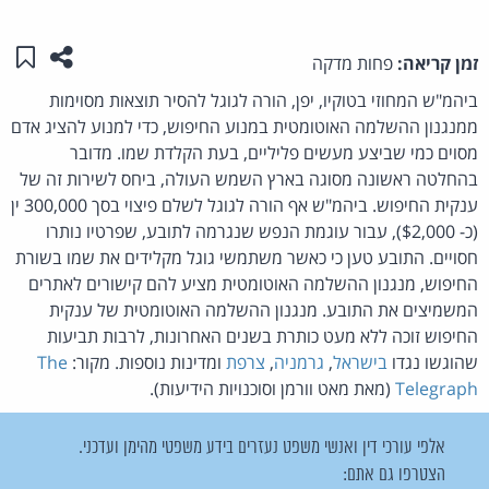
שתפו ע
שמו
זמן קריאה:
פחות מדקה
ביהמ"ש המחוזי בטוקיו, יפן, הורה לגוגל להסיר תוצאות מסוימות
ממנגנון ההשלמה האוטומטית במנוע החיפוש, כדי למנוע להציג אדם
מסוים כמי שביצע מעשים פליליים, בעת הקלדת שמו. מדובר
בהחלטה ראשונה מסוגה בארץ השמש העולה, ביחס לשירות זה של
ענקית החיפוש. ביהמ"ש אף הורה לגוגל לשלם פיצוי בסך 300,000 ין
(כ- $2,000), עבור עוגמת הנפש שנגרמה לתובע, שפרטיו נותרו
חסויים. התובע טען כי כאשר משתמשי גוגל מקלידים את שמו בשורת
החיפוש, מנגנון ההשלמה האוטומטית מציע להם קישורים לאתרים
המשמיצים את התובע. מנגנון ההשלמה האוטומטית של ענקית
החיפוש זוכה ללא מעט כותרת בשנים האחרונות, לרבות תביעות
שהוגשו נגדו
בישראל
,
גרמניה
,
צרפת
ומדינות נוספות. מקור:
The
Telegraph
(מאת מאט וורמן וסוכנויות הידיעות).
אלפי עורכי דין ואנשי משפט נעזרים בידע משפטי מהימן ועדכני.
הצטרפו גם אתם: