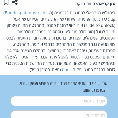
שתפו ע
שמו
זמן קריאה:
פחות מדקה
ביהמ"ש הפדראלי לפטנטים בגרמניה (ה-
Bundespatentgericht
)
קבע כי מנגנון הפתיחה הייחודי של המכשירים הניידים של אפל
(slide to unlock) אינו ראוי להגנת פטנט. ההחלטה מהווה ניצחון
חשוב לגוגל (מוטורולה מוביליטי) וסמסונג, במסגרת מלחמות
הפטנטים שמנהלים הצדדים, במסגרתן ניסתה חברת התפוח לבסס
צווי מניעה נגד המכשירים המתחרים ברחבי אירופה. ההחלטה,
הניתנת לערעור, ניתנה לאחר דיון ממושך, במהלכו הציעה אפל 14
תיקונים לפטנט בכדי לנסות ולהציל את ההגנה עליו. הניסיון לא צלח
וביהמ"ש קבע כי האמצאה המתוארת נעדרת החדשנות הטכנית כדי
לזכות בהגנת פטנט. מקור:
Cnet
(מאת: סטיבן מוזיל).
אלפי עורכי דין ואנשי משפט נעזרים בידע משפטי מהימן ועדכני.
הצטרפו גם אתם:
שם משתמש
*
דואל
*