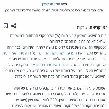
מאת‏
עו"ד טל קפלן
שותף וחבר בקבוצת הסייבר, הפרטיות וזכויות היוצרים במשרד פרל כהן צדק לצר ברץ
שתפו ע
שמו
זמן קריאה:
3 דקות
בית המשפט העליון
קבע
היום (א') שלמפקדי המחוזות במשטרת
ישראל לא נתונה כיום הסמכות להורות
לספקיות הגישה לאינטרנט לחסום גישה לאתרי הימורים. בכך דחה
ביהמ"ש העליון את
הערעור שהגישה המדינה
על
החלטתו העקרונית
של בית המשפט לעניינים מינהליים בת"א, שניתנה בחודש אפריל
אשתקד בעתירה שהגיש
איגוד האינטרנט הישראלי
. פסק-דינו של
ביהמ"ש העליון ניתן על דעתם של נשיא ביהמ"ש, השופט א' גרוניס
והשופט ע' פוגלמן וכנגד דעתו החולקת של השופט נ' סולברג.
השופט פוגלמן, שכתב את דעת הרוב, קבע כי נדרשים שלושה
מהלכים פרשניים על-מנת לקבוע כי הצווים שהופנו לספקיות הגישה
מעוגנים בסמכות המצויה בסעיף 229 לחוק העונשין (שעניינו
ב"סגירת מקומות" של "מקום משחקים אסורים או מקום לעריכת