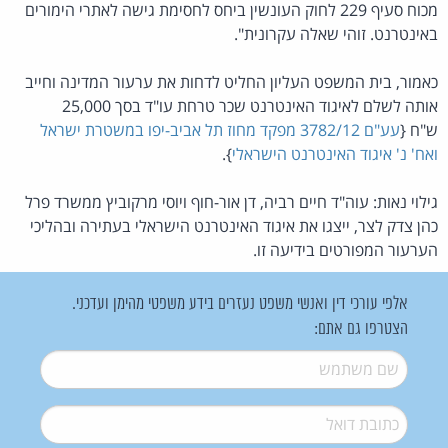
מכוח סעיף 229 לחוק העונשין ביחס לחסימת גישה לאתרי הימורים
באינטרנט. זוהי שאלה עקרונית".
כאמור, בית המשפט העליון החליט לדחות את ערעור המדינה וחייב
אותה לשלם לאיגוד האינטרנט שכר טרחת עו"ד בסך 25,000
ש"ח {
עע"ם 3782/12 מפקד מחוז תל אביב-יפו במשטרת ישראל
ואח' נ' איגוד האינטרנט הישראלי
}.
גילוי נאות: עוה"ד חיים רביה, דן אור-חוף ויוסי מרקוביץ ממשרד פרל
כהן צדק לצר, ייצגו את איגוד האינטרנט הישראלי בעתירה ובהליכי
הערעור המפורטים בידיעה זו.
אלפי עורכי דין ואנשי משפט נעזרים בידע משפטי מהימן ועדכני.
הצטרפו גם אתם:
שם משתמש
*
דואל
*