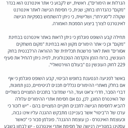
הגרלות או הימורים"). ראשית, יש לקבוע כי אתר אינטרנט הוא בגדר
"מקום" כהגדרתו בחוק; שנית, כי חסימת הגישה לאתר אינטרנט
שקולה ל"סגירתו"; ושלישית, כי ניתן להשתמש בספקיות הגישה
לאינטרנט לצורך ביצוע הסמכות האמורה.
תחילה קבע השופט פוגלמן כי ניתן לראות באתר אינטרנט בבחינת
"מקום" וכן כי אתר הימורים מקוון הוא בבחינת "מקום משחקים
אסורים" וזאת לאור פרשנות תכליתית של ההוראה הרלבנטית בחוק
העונשין, ברוח הזמן והקדמה הטכנולוגית, לפיה ניתן להחיל את סעיף
229 לחוק העונשין גם "בעולם הווירטואלי".
באשר לפגיעה הנטענת בחופש הביטוי, קבע השופט פוגלמן כי אף
אם בחלק מאתרי ההימורים נכללים תכנים לגיטימיים, כגון תמונות,
דברי הסבר, חדרי צ'אט ועוד, הרי שמדובר בתכנים המצויים בשוליים
של האינטרס המוגן. לכן, גם אם חסימת אתרי ההימורים עלולה
להביא לחסימת הגישה לתכנים חוקיים המצויים בהם - "יש לזכור כי
ערכו של ה"ביטוי" אשר בענייננו מתבקש ההגנה עליו אינו גבוה,
וכעוצמת האינטרס - כן עוצמת ההגנה". פוגלמן סבור כי "כאשר
עסקינן במטרייה רגישה של חסימת אתרי אינטרנט - יש לבחון בשבע