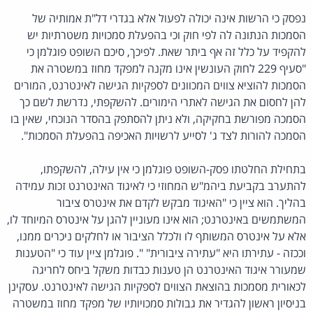
נפסק כי הרשות אינה יכולה לפעול אלא בגדרי דל"ת אמותיה של
הסמכות הנתונה לה לפי חוק וכי בהפעלת סמכויות משטרתיות יש
להקפיד על כלל זה אף ביתר שאת. לפיכך, סיכם השופט פוגלמן כי
"סעיף 229 לחוק העונשין אינו מקנה למפקד מחוז במשטרה את
הסמכות להוציא צווים המכוונים לספקיות הגישה לאינטרנט, המורים
להן לחסום את הגישה לאתרי הימורים. להשקפתי, נדרשת לשם כך
הסמכה מפורשת בחקיקה, ולא ניתן להסתפק בהסדר הנוכחי, שאין בו
הסמכה להורות לצד ג' לסייע לרשויות האכיפה בהפעלת הסמכות".
בתחילת החלטתו פסק-השופט פוגלמן כי אין עילה, להשקפתו,
להתערב בקביעת ביהמ"ש המחוזי כי לאיגוד האינטרנט זכות עמידה
בהליך. הוא ציין כי "האיגוד מבקש לקדם את אינטרס ציבור
המשתמשים באינטרנט; הוא אינו מעוניין להגן על אינטרס המיוחד לו,
אלא על אינטרס המשותף לו ולכלל הציבור או לחלקים ניכרים ממנו,
וככזה - עתירתו היא "עתירה ציבורית" ". פוגלמן ציין עוד כי "הטענות
שמעורר איגוד האינטרנט הן טענות כבדות משקל ביחס לחריגה
לכאורית מסמכות בהוצאת הצווים לספקיות הגישה לאינטרנט. עסקינן
בניסיון ראשון להגדיר את גבולות סמכויותיו של מפקד מחוז במשטרה