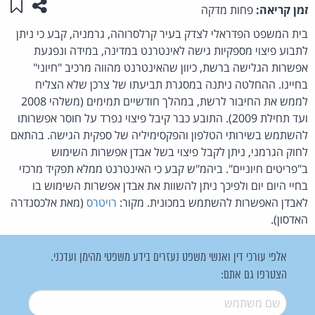
שתפו ע
שמו
זמן קריאה:
פחות מדקה
בית המשפט הפדראלי לצדק בעיר קרלסרוהה, גרמניה, קבע כי ניתן
לתבוע פיצוי מספקיות גישה לאינטרנט במדינה, במידה ונפגעת
אפשרות הגלישה ברשת, כיוון שהאינטרנט מהווה מרכיב "חיוני"
בחיינו. ההחלטה ניתנה במסגרת תביעתו של צרכן שלא הצליח
לממש את החיבור לרשת, במהלך חודשיים תמימים (משלהי 2008
ועד תחילת 2009). התובע כבר קיבל פיצוי נפרד על חוסר אפשרותו
להשתמש בשירותי הטלפון והפקסימיליה של ספקית הגישה. בהתאם
לחוק הגרמני, ניתן לקבל פיצוי בשל אבדן אפשרות השימוש
ב"פריטים חיוניים". ביהמ"ש קבע כי האינטרנט ממלא תפקיד מרכזי
בחיי היום יום ולפיכך ניתן להשוות את אבדן אפשרות השימוש בו
לאבדן האפשרות להשתמש במכונית. מקור:
רויטרס
(מאת אלכסנדרה
האדסון).
אלפי עורכי דין ואנשי משפט נעזרים בידע משפטי מהימן ועדכני.
הצטרפו גם אתם:
שם משתמש
*