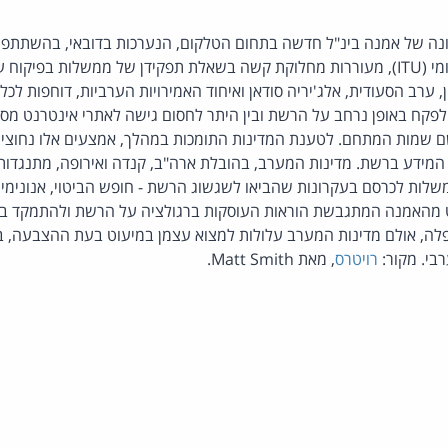
באיגוד התקשורת הבינלאומי (ITU), מעוררות מחלוקת קשה בשאלת תפקידן של ממשלות ב
ן, ערב הסעודית, אלג'יריה סודאן ואיחוד האמירויות הערביות, דוחפות 
פקח באופן נרחב על הרשת ובין היתר לחסום גישה לאתרי אינטרנט מסוי
 שמות המתחם. לטענת המדינות התומכות במהלך, אמצעים אלו נחוצי
המידע ברשת. מדינות המערב, בהובלת ארה"ב, קנדה ואירופה, מתנגדות 
לות לכרסם בעקרונות שהביאו לשגשוג הרשת - חופש הביטוי, אנונימיות
האמנה המתגבשת הוראות העוסקות ברגולציה על הרשת ולהתמקד בה
ה, אולם מדינות המערב עלולות למצוא עצמן במיעוט בעת ההצבעה, בש
בי. מקור:
רויטרס
, מאת
Matt Smith.