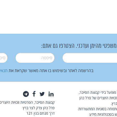
 משפטי מהימן ועדכני. הצטרפו גם אתם:
סיסמה
*
סיסמה
בהרשמה לאתר ובשימוש בו אתה מאשר שקראת את
תנאי
law.co.il מופעל בידי קבוצת הסייבר,
לינקדאין
טוויטר
פייסבוק
טלגרם
כויות היוצרים של פרל כהן
קבוצת הסייבר, הפרטיות וזכויות היוצרים
רץ.
פרל כהן צדק לצר ברץ
תמחה בסוגיות המתעוררות
דרך מנחם בגין 121
 בטכנולוגיות מידע