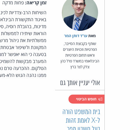
זמן קריאה:
פחות מדקה
מדינות, בהובלת רוסיה, סי
הוראות שיתירו לממשלות ל
מאת‏
עו"ד דותן המר
ממשלתיות את ניהול מרשם
שותף בקבוצת הסייבר,
המקוונת ולשיפור אבטחת 
הפרטיות וזכויות היוצרים
בטענה כי הוא יאפשר לממש
וראש תחום הפרטיות
המערב מבקשות להשמיט מ
הבינלאומי במשרד פרל כהן
צדק לצר ברץ
הטלקום. ההכרעה טרם נפל
ממנו נהנה הגוש הלא-מער
אולי יעניין אותך גם
חופש הביטוי
בית המשפט הורה
ל-X לאמת זהות
בעל חשבון מפר