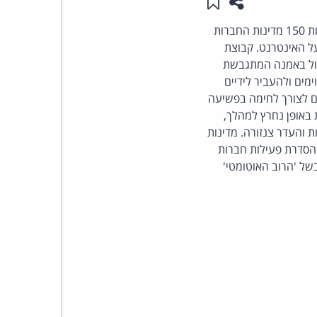
שתפו עמוד זה
שמור ב"תכנים שלי"
העומד
השיחות הרב-צדדיות לכינונה של אמנה בינ"ל חדשה בתחום הטלקום, הנערכות בדובאי, בהשתתפות 150 מדינות החברות
פיקוח על האינטרנט. קבוצת
בראש
לכלול באמנה המתגבשת
מים ולהעביר לידיים
קבוצת
ם לצורך לחימה בפשיעה
באופן נחרץ למהלך,
האינטרנט,
 והעדר צנזורה. מדינות
סדרת פעילות חברות
הסייבר
ל 'הרוב האוטומטי'
וזכויות
היוצרים
של
פרל