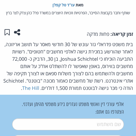
מאת‏
עו"ד טל קפלן
שותף וחבר בקבוצת הסייבר, הפרטיות וזכויות היוצרים במשרד פרל כהן צדק לצר ברץ
שתפו ע
שמו
זמן קריאה:
פחות מדקה
בית משפט פדראלי גזר עונש של 30 חודשי מאסר על תושב אריזונה,
לאחר שהורשע במכירת גישה לאלפי מחשבים "חטופים". רשויות
התביעה הוכיחו כי Joshua Schichtel, בן 30, הדביק כ- 72,000
מחשבים בווירוס, באופן שאפשר לו להשתלט אח"כ על אותם
מחשבים ולהשתמש בהם לצורך משלוח ספאם או לצורך תקיפה של
אתרי אינטרנט. רשת של מחשבים כאמור מכונה "בוטנט". Schichtel
הודה כי מכר גישה לבוטנט תמורת 1,500 דולרים.
The Hill
.
אלפי עורכי דין ואנשי משפט נעזרים בידע משפטי מהימן ועדכני.
הצטרפו גם אתם:
שם משתמש
*