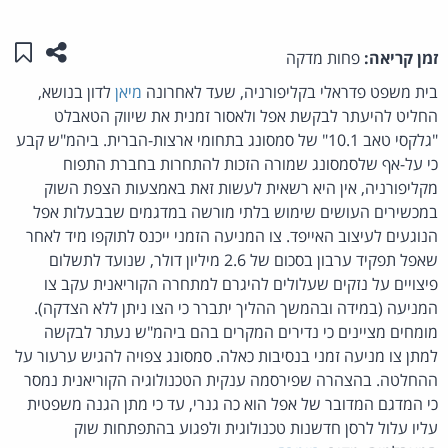
שתפו ע
שמו
זמן קריאה:
פחות מדקה
בית משפט פדראלי בקליפורניה, שעד לאחרונה
מיאן
לדון בנושא,
החליט להיעתר לבקשת אפל ולאסור זמנית את שיווק הטאבלט
"גלקסי טאב 10.1" של סמסונג בתחומי ארצות-הברית. ביהמ"ש קבע
כי על-אף שלסמסונג שמורה הזכות להתחרות בחברת התפוח
מקליפורניה, אין היא רשאית לעשות זאת באמצעות הצפת השוק
במכשירים העושים שימוש בלתי מורשה במדגמים שבבעלות אפל
הנוגעים לעיצוב האייפד. צו המניעה הזמני ייכנס לתוקפו מיד לאחר
שאפל תפקיד ערבון בסכום של 2.6 מיליון דולר, שנועד לתשלום
פיצויים על נזקים שעלולים להיגרם למתחרה הקוריאנית עקב צו
המניעה (במידה ובהמשך ההליך יתברר כי הצו ניתן ללא הצדקה).
מומחים מציינים כי נדירים המקרים בהם ביהמ"ש נעתר לבקשה
למתן צו מניעה זמני בנסיבות כאלה. סמסונג צפויה להגיש ערעור על
ההחלטה. בהצהרה שפירסמה ענקית הטכנולוגיה הקוריאנית נמסר
כי המדגם המדובר של אפל הוא כה גנרי, עד כי מתן הגנה משפטית
עליו עלול לרסן חדשנות טכנולוגית ולפגוע בהתפתחות שוק