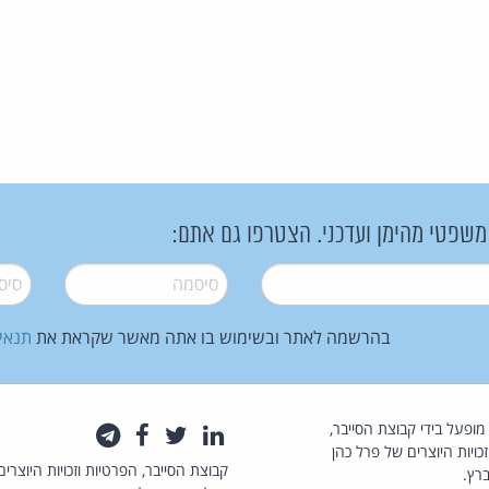
 משפטי מהימן ועדכני. הצטרפו גם אתם:
סיסמה
*
סיסמה
בהרשמה לאתר ובשימוש בו אתה מאשר שקראת את
תנאי
law.co.il מופעל בידי קבוצת הסייבר,
לינקדאין
טוויטר
פייסבוק
טלגרם
כויות היוצרים של פרל כהן
קבוצת הסייבר, הפרטיות וזכויות היוצרים
רץ.