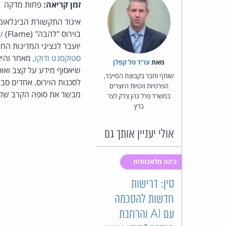
זמן קריאה:
פחות מדקה
איגוד התקשורת הבינלאומי
בוירוס "להבה" (Flame)
ש
יועבר לנציגי המדינות הח
סטוקסנט
ודוקו
, מאחר והיא
מאת‏
עו"ד טל קפלן
שיאסוף מידע על קצב ואו
שותף וחבר בקבוצת הסייבר,
לסכנות הוירוס. אחדים סבו
הפרטיות וזכויות היוצרים
מבשר את סופה הקרב של 
במשרד פרל כהן צדק לצר
ברץ
אולי יעניין אותך גם
בינה מלאכותית
סין: דרישות
חדשות להסכמה
עם AI והרחבת