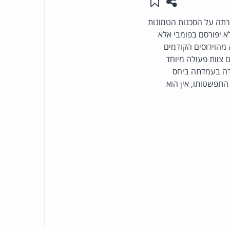
שתפו עמוד זה
שמור ב"תכנים שלי"
העומד
רתה על הסכנות הטמונות
א יפורסם בפומבי אלא
בראש
 מהוירוסים הקודמים
ם צוות פעולה מיוחד
קבוצת
ידה בעמדתה ביחס
התפשטותו, אין הוא
האינטרנט,
הסייבר
וזכויות
היוצרים
של
פרל