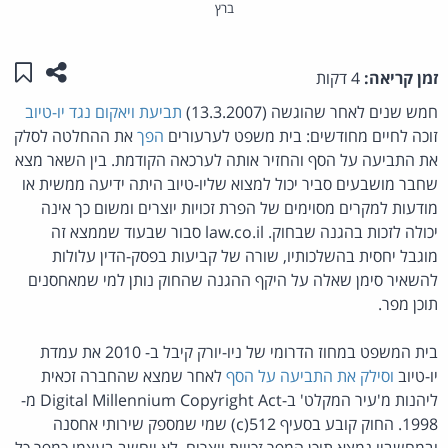
ברץ
שתפו ע
שמו
זמן קריאה:
4 דקות
חמש שנים לאחר שהוגשה (13.3.2007)
תביעת ויאקום נגד יו-טיוב
זוכה לחיים מחודשים: בית משפט לערעורים
הפך
את ההחלטה לסלק
את התביעה על הסף והחזיר אותה לערכאה הקודמת. בין השאר מצא
שחבר מושבעים סביר יכול למצוא שליו-טיוב היתה ידיעה ממשית או
מודעות למקרים מסוימים של הפרת זכויות יוצרים ומשום כך אינה
יכולה לזכות בהגנה שבחוק. law.co.il סבור שבעוד שממצא זה
מוגבל יחסית בהשלכותיו, שורה של קביעות בפסק-הדין עלולות
להשאיר סימן שאלה על היקף ההגנה שהחוק נותן למי שמאחסנים
תוכן מפר.
בית המשפט במחוז הדרומי של ניו-יורק קיבל ב- 2010 את עמדת
יו-טיוב
וסילק את התביעה על הסף
לאחר שמצא שהחברה זכאית
ליהנות מ'עיר המקלט' ב-Digital Millennium Copyright Act מ-
1998. החוק קובע בסעיף 512(c) שמי שמספק שירותי אחסנה
ובמחשביו נמצא תוכן המפר זכויות יוצרים, לא ייחשב בעצמו כמפר כל