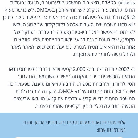
videos). כל אלה, מצא בית המשפט שלערעורים, הן עדין פעולות
החוסות תחת עיר המקלט לשירותי איחסון ב-DMCA. לשונו של סעיף
512(c) חלה גם על פעולות תוכנה המבוצעות כדי לאפשר גישה לתוכן
שאיחסנו משתמשים. פעולות אלה כוללות קידוד של קטע הווידאו
לפורמט המאפשר הצגה ביו-טיוב (פעולה המערבת העתקה של
הקטע), שידורו וגם הצגת קטעי-וידאו המתייחסים אליו. פונקציה
אחרונה זו היא אוטומטית לגמרי, ומסייעת למשתמשי האתר לאתר
ולקבל גישה לחומר שמאוחסן בו.
ב- 2007 קודדה יו-טיוב כ- 2,000 קטעי וידאו נבחרים לפורמט וידאו
התואם למכשירים ניידים והקנתה רישיון להשתמש בהם לחב'
הסלולר וריזון ולחברות נוספות. התובעת ויאקום טוענת שפעולה כזו
אינה חוסה תחת ההגנות של ה- DMCA. הנקודה הוחזרה לבית
המשפט המחוזי כדי שיקבע עובדתית אם קטעי הווידאו שבעטים
הוגשה התביעה נכללים בין הקליפים שהומרו כאמור.
אלפי עורכי דין ואנשי משפט נעזרים בידע משפטי מהימן ועדכני.
הצטרפו גם אתם: