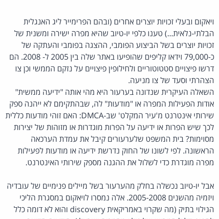
ויאקום ובעלי זכויות יוצרים אחרים (ובהם הפרימייר ליג האנגלית
הבלתי-נלאית...) טענו כלפי יו-טיוב שהיא מפרה ישירה ומשנית של
זכויות יוצרים בשל הביצוע הפומבי, ההצגה בפומבי והעתקה של
כ-79,000 וידאו קליפים שהופיעו באתר שלה בין 2005 ל- 2008. הם
דרשו פיצויים סטטוטוריים ולחילופין פיצויים על נזקם הממשי וכן צו
הצהרתי וסעד של צו מניעה.
השאלה העיקרית שנדונה בערעור היא מהי אותה "ידיעה ממשית"
אודות הפעילות המפרה או "מודעות" לה, שבהתקימם לא ייהנה ספק
שירותי אינטרנט מ'עיר המקלט' שב-DMCA: האם זוהי מודעות כללית
לכך שיש הפרות או ידיעה על הפרות מוגדרות או מזוהות של יצירות
מסוימות? בית המשפט שלערעורים קיבל את עמדת הערכאה
הראשונה. לפי לשונו של החוק נדרשת ידיעה או מודעות לפעילות
מפרה מוגדרת כדי לשלול את ההגנה מספק שירותי האינטרנט.
אבל יו-טיוב נכשלה בחלק מהערעור בשל מיילים פנימיים של עובדיה
ויזמיה מהשנים 2005-2008. אלה נמסרו לויאקום במסגרת הליכי
הגילוי בתיק (מה שקרוי באמריקאית discovery והוא לא דומה כלל