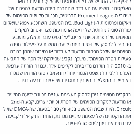
לחפיף-דליל המביש של גילוי מסמכים ישראלי). הודעות הדואר
האלקטרוני חשפו את העובדה שהחברה היתה מודעת להפרות של
שידורי ה-Premier League הבריטית, תכניות טלוויזיה מסוימות של
ויאקום ופרסומות ל-Bud Light. בית המשפט השתכנע אפוא שויאקום
עוררה סוגיה מהותית של ידיעה או מודעות מצד יו-טיוב למקרים
מסוימים של הפרת זכויות יוצרים. "על בסיס עובדות אלה, מושבע
סביר יכול להסיק שליו-טיוב היתה ידיעה ממשית על פעילות מפרה
מסוימת או שלכל הפחות מודעות לעובדות או נסיבות שמהן ברורה
פעילות מפרה מסוימת". משכך, נקבע שסילוקה על הסף של התביעה
ב- 2010 היה מוקדם מדי ביחס לקליפים אלה. עם זה הורתה ערכאת
הערעור לבית המשפט הנמוך יותר לוודא אם קטעי הווידאו שנזכרו
באימיילים המפלילים היו בין התוכניות שיו-טיוב נתבעה בגינן.
במקרים מסוימים ניתן להסיק מעצימת עיניים מכוונת ידיעה ממשית
או מודעות למקרים מסוימים של הפרת זכויות יוצרים, קבע ה-2nd
Circuit. היות שבית המשפט בניו-יורק סבר בטעות שה-DMCA שולל
את הדוקטרינה של עצימת עיניים מכוונת, הוחזר התיק אליו לקביעה
עובדתית אם ניתן ליחס כזו ליו-טיוב.