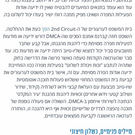
עוד הוא עומד בתנאים המיועדים להבטיח שאין לו ידיעה אודות
הפעילות המפרה ושאינו מפיק ממנה רווח ישיר בעודו יכול לשלוט בה.
בית המשפט לערעורים של ה-2nd Circuit
הפך
כעת את ההחלטה.
השופט חוזה קברנס אמנם הסכים שה-DMCA דורש ידיעה או מודעות
לפעילות מפרה מסוימת כדי ליהנות מהגנתו, אבל קבע שחבר
מושבעים סביר יכול למצוא שליו-טיוב היתה ידיעה או מודעות כזו. עוד
סבר שהערכאה הקודמת טעתה כאשר פרשה את הדרישה בחוק
שתהיה לנתבע "זכות ויכולת לשלוט" בפעילות מפרה ככזו המחייבת
ידיעה אודות הפרה מסוימת. עם זה, אישר בית המשפט לערעורים את
קביעת בית המשפט המחוזי ששלוש פעולות תוכנה אוטומטיות
שיו-טיוב מבצעת עם העלאת קבצי וידאו לשרתיה (קידוד, שידור
ושילוב קטעי וידאו אחרים) זכאיות ליהנות מהגנת 'עיר המקלט'
הנתונה לשירותי איחסון ב-DMCA. השאלה אם פעולה נוספת של
תוכנה (הפצה לצדדים שלישיים) זכאית אף היא להגנה זו, הוחזרה
לערכאה הראשונה לקביעת ממצאים עובדתיים.
מיילים פנימיים, כשלון חיצוני