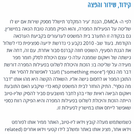
קידוד, שידור והפצה
לפי ה- DMCA, הגנת 'עיר המקלט' תישלל מספק שירות אם יש לו
שליטה על הפעילות המפרה, והוא הפיק ממנה טובת הנאה במישרין.
גם בנקודה זו התערב בית המשפט לערעורים בקביעת הערכאה
הקודמת. בעוד שב- 2010 נקבע כי נדרשת ידיעה ספציפית כדי לשלול
את הגנת הסעיף, השופט חוזה קברנס סבור אחרת. עם זה, דחה את
גישתה של ויאקום שממנה עלה כי עצם היכולת לסלק חומר מפר
מעידה על שליטה בו: הזכות והיכולת לשלוט בפעילות המפרה דורשת
דבר מה נוסף ("something more") מעבר לאפשרות להסיר את
התוכן המפר או לחסום גישה אליו. השאלה הקשה היא מהו אותו "דבר
מה נוסף". התיק הוחזר לבית המשפט קמא כדי שיקבע האם התובעת
ויאקום הביאה ראיות שדי בהן לחבר מושבעים סביר להסיק שליו-טיוב
הייתה הזכות והיכולת לשלוט בפעילות המפרה והיא הפיקה רווח כספי
שאפשר לייחס אותו במישרין לפעילות זו.
כשמשתמש מעלה קובץ וידאו ליו-טיוב, האתר ממיר אותו לפורמט
וידאו אחר, מציג אותו באתר ומשלב לידו קטעי וידאו אחרים (related