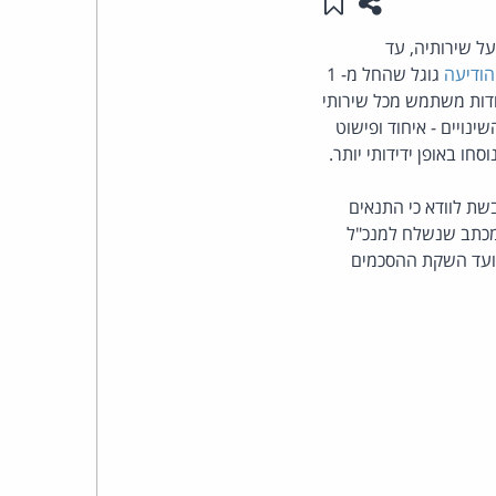
שתפו עמוד זה
שמור ב"תכנים שלי"
העומד
ל שירותיה, עד
הודיעה
גוגל שהחל מ- 1
בראש
ודות משתמש מכל שירותי
שינויים - איחוד ופישוט
קבוצת
האינטרנט,
בשת לוודא כי התנאים
מכתב שנשלח למנכ"ל
הסייבר
 מועד השקת ההסכמים
וזכויות
היוצרים
של
פרל