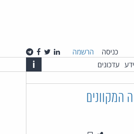
כניסה
הרשמה
לינקדאין
טוויטר
פייסבוק
טלגרם
Info
i
ידע
עדכונים
אתר
האינטרנט
של
ה המקוונים
עו"ד
חיים
רביה