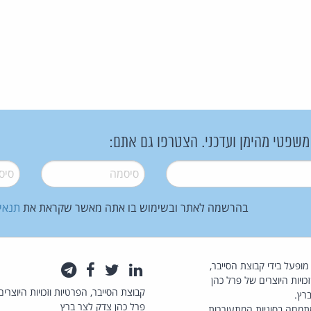
 משפטי מהימן ועדכני. הצטרפו גם אתם:
סיסמה
*
סיסמה
בהרשמה לאתר ובשימוש בו אתה מאשר שקראת את
תנאי
law.co.il מופעל בידי קבוצת הסייבר,
לינקדאין
טוויטר
פייסבוק
טלגרם
כויות היוצרים של פרל כהן
קבוצת הסייבר, הפרטיות וזכויות היוצרים
רץ.
פרל כהן צדק לצר ברץ
תמחה בסוגיות המתעוררות