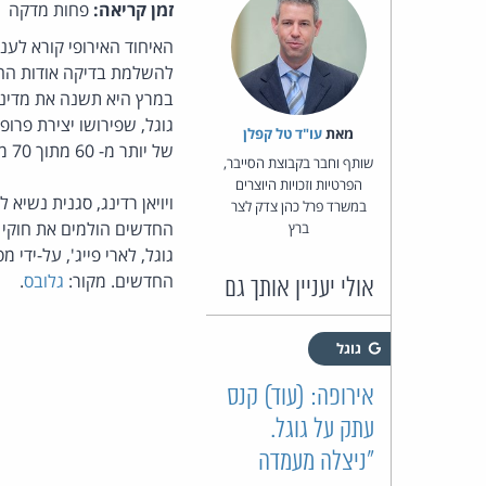
זמן קריאה:
פחות מדקה
האיחוד האירופי קורא לענ
להשלמת בדיקה אודות ההש
במרץ היא תשנה את מדיניו
גוגל, שפירושו יצירת פרופי
מאת‏
עו"ד טל קפלן
של יותר מ- 60 מתוך 70 מסמכי מדיניות הפרטיות במוצרי גוגל השונים. גם תנאי השימוש יפושטו וינוסחו באופן ידידותי יותר.
שותף וחבר בקבוצת הסייבר,
הפרטיות וזכויות היוצרים
ויויאן רדינג, סגנית נשיא 
במשרד פרל כהן צדק לצר
החדשים הולמים את חוקי 
ברץ
גוגל, לארי פייג', על-יד
החדשים. מקור:
גלובס
.
אולי יעניין אותך גם
גוגל
אירופה: (עוד) קנס
עתק על גוגל.
"ניצלה מעמדה