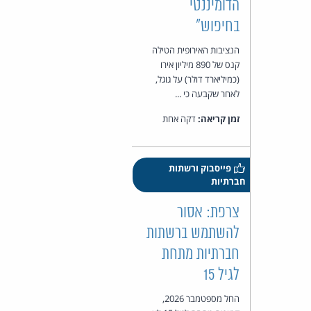
הדומיננטי
בחיפוש"
הנציבות האירופית הטילה
קנס של 890 מיליון אירו
(כמיליארד דולר) על גוגל,
לאחר שקבעה כי ...
זמן קריאה:
דקה אחת
פייסבוק ורשתות
חברתיות
צרפת: אסור
להשתמש ברשתות
חברתיות מתחת
לגיל 15
החל מספטמבר 2026,