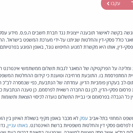
ר
עקבו
גשה בקשה לאישור תובענה ייצוגית נגד חברת חשבים ה.פ.ס. מידע עסק
אגר כולל פסקי-דין והחלטות שניתנו על-ידי מערכת המשפט בישראל. ה
סקי-דין, אותו היא מקשרת למנוע החיפוש גוגל, באופן הפוגע בפרטיות
עת ומלינה על הפרקטיקה של המאגר לגבות תשלום ממשתמשי אינטרנט 
המתפרסמת בו. התובעת מרחיבה וטוענת כי קידום ההחלטות המשפטי
תום-לב בעקרון פומביות הדיון. עמדתה של הנתבעת, כפי שנמסרה לב"כ ה
סום פסקי-הדין, לכן גם החברה רשאית לפרסמם. כן טענה הנתבעת כי
ן כל הגבלה בפרסומם וכי גביית התשלום נועדה לכיסוי הוצאות ותשומות מ
עסק
לא מכבר באופן מקיף בשאלת האיזון בין הזכו
ס לפרסום פסקי דין והחלטות משפטיות ברשת האינטרנט.
באותו עניין
, נד
ום בת"א, אשר פסק פיצויים למשיבה, שנפגעה בתאונת דרכים בעת שנס