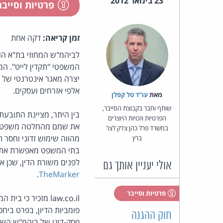
23 בינואר 2012
פרטיות וסייב
זמן קריאה:
דקה אחת
לביהמ"ש המחוזי בת"א הו
המשפטי "תקדין לייט". המ
יצרה מאגר אינטרנטי של פ
אלפי אזרחים ועסקים.
מאת‏
עו"ד טל קפלן
שותף וחבר בקבוצת הסייבר,
בין היתר, מציינת התוב
הפרטיות וזכויות היוצרים
את שמם מהחלטה משפטית 
במשרד פרל כהן צדק לצר
מהווה שימוש זדוני וחסר 
ברץ
בתי המשפט מאפשרת את פר
לפנים משורת הדין, שכן אי
אולי יעניין אותך גם
.
TheMarker
פרטיות וסייבר
law.co.il מזכיר כי בית המשפט המחוזי בתל-אביב
פומביות הדיון, בפרט ביח
חוק ההגנה
פסק-דינו של ביהמ"ש השל