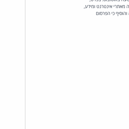
כהן
מאתרי אינטרנט ומידע,
והוסיף כי הפרסום
צדק
לצר
ברץ.
פועל
מ־1996