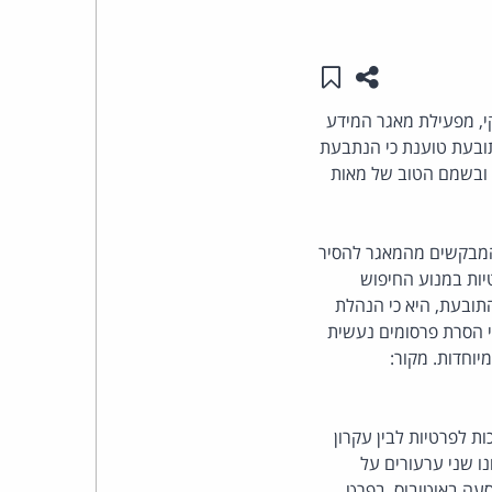
העומד
שתפו עמוד זה
שמור ב"תכנים שלי"
בראש
י, מפעילת מאגר המידע
תובעת טוענת כי הנתבעת
קבוצת
ם ובשמם הטוב של מאות
האינטרנט,
הסייבר
המבקשים מהמאגר להסיר
ות במנוע החיפוש
וזכויות
תובעת, היא כי הנהלת
 הסרת פרסומים נעשית
היוצרים
יוחדות. מקור:
של
ת לפרטיות לבין עקרון
פרל
ונו שני ערעורים על
עה באוטובוס. בפרט,