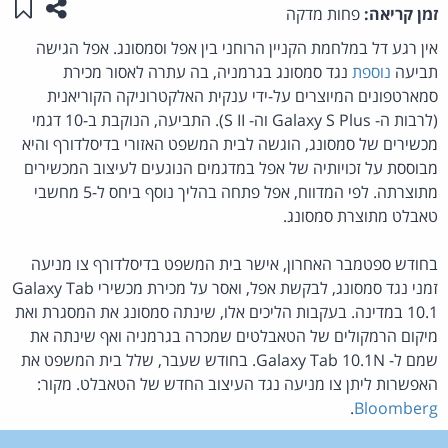
שתפו ע
שמו
זמן קריאה:
פחות מדקה
אין רגע דל במלחמת הקניין הרוחני בין אפל וסמסונג. אפל הגישה
תביעה
נוספת
נגד סמסונג בגרמניה, בה עתרה לאסור מכירת
סמארטפונים המיוצרים על-ידי ענקית האלקטרוניקה הקוריאנית
(לרבות ה- Galaxy S Plus וה- S II). התביעה, הנוקבת ב-10 דגמי
מכשירים של סמסונג, הוגשה לבית המשפט האזורי בדיסלדורף והיא
מבוססת על זכויותיה של אפל במדגמים הנוגעים לעיצוב המכשירים
מתוצרתה. לפי המדווח, אפל פתחה בהליך נוסף ביחס ל-5 מחשבי
טאבלט מתוצרת סמסונג.
בחודש ספטמבר האחרון, אישר בית המשפט בדיסלדורף צו מניעה
זמני נגד סמסונג, לבקשת אפל, ואסר על מכירת מכשירי Galaxy Tab
10.1 במדינה. בעקבות הליכים אלו, שינתה סמסונג את המסגרת ואת
מיקום הרמקולים של הטאבלטים שמכרה בגרמניה ואף שינתה את
שמם ל- Galaxy Tab 10.1N. בחודש שעבר, שלל בית המשפט את
האפשרות ליתן צו מניעה נגד העיצוב החדש של הטאבלט. מקור:
.
Bloomberg