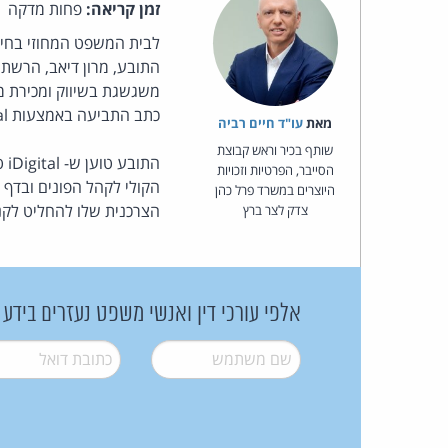
זמן קריאה:
פחות מדקה
התובע, מרון דיאב, הרשת
משגשגת בשיווק ומכירת מו
כתב התביעה באמצעות iDigital
מאת‏
עו"ד חיים רביה
שותף בכיר וראש קבוצת
הת
הסייבר, הפרטיות וזכויות
הקולי לקהל הפונים ובדף
היוצרים במשרד פרל כהן
הצרכנית שלו להחליט לקנו
צדק לצר ברץ
אלפי עורכי דין ואנשי משפט נעזרים בידע
שם משתמש
*
דואל
*