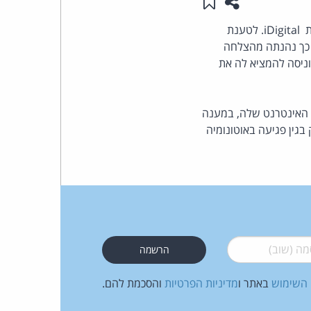
שתפו עמוד זה
שמור ב"תכנים שלי"
העומד
לבית המשפט המחוזי בחיפה הוגשה בקשה לתביעה ייצוגית בסך 110 מיליון שקל נגד רשת החנויות iDigital. לטענת
 כך נהנתה מהצלחה
בראש
וניסה להמציא לה את
קבוצת
ר באתר האינטרנט שלה, במענה
האינטרנט,
גין פגיעה באוטונומיה
הסייבר
וזכויות
היוצרים
 (שוב)
*
של
 השימוש
באתר ו
מדיניות הפרטיות
והסכמת להם.
פרל