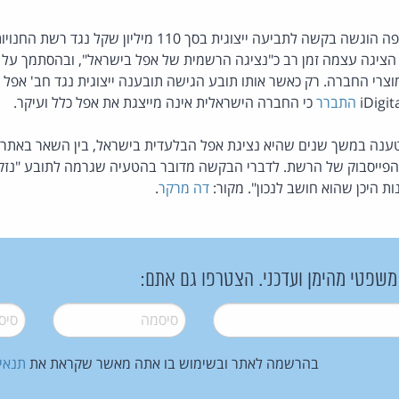
 הציגה עצמה זמן רב כ"נציגה הרשמית של אפל בישראל", ובהסתמך על
צרי החברה. רק כאשר אותו תובע הגישה תובענה ייצוגית נגד חב' אפל 
התברר
כי החברה הישראלית אינה מייצגת את אפל כלל ועיקר.
ובע טוען ש- iDigital טענה במשך שנים שהיא נציגת אפל הבלעדית בישראל, בין השא
 הפייסבוק של הרשת. לדברי הבקשה מדובר בהטעיה שגרמה לתובע "נזק ב
ת היכן שהוא חושב לנכון". מקור:
דה מרקר
.
 משפטי מהימן ועדכני. הצטרפו גם אתם:
סיסמה
*
סיסמה
בהרשמה לאתר ובשימוש בו אתה מאשר שקראת את
תנאי