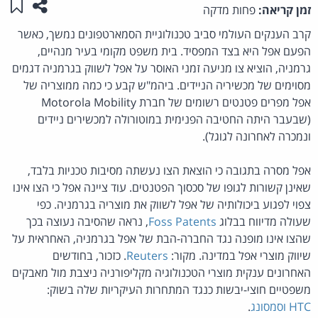
שתפו ע
שמו
זמן קריאה:
פחות מדקה
קרב הענקים העולמי סביב טכנולוגיית הסמארטפונים נמשך, כאשר
הפעם אפל היא בצד המפסיד. בית משפט מקומי בעיר
מנהיים,
גרמניה,
הוציא צו מניעה זמני האוסר על אפל לשווק בגרמניה דגמים
מסוימים של מכשיריה הניידים. ביהמ"ש קבע כי כמה ממוצריה של
אפל מפרים פטנטים רשומים של חברת Motorola Mobility
(שבעבר היתה החטיבה הפנימית במוטורולה למכשירים ניידים
ונמכרה לאחרונה לגוגל).
אפל מסרה בתגובה כי הוצאת הצו נעשתה מסיבות טכניות בלבד,
שאינן קשורות לגופו של סכסוך הפטנטים. עוד ציינה אפל כי הצו אינו
צפוי לפגוע ביכולותיה של אפל לשווק את מוצריה בגרמניה. כפי
שעולה מדיווח בבלוג
Foss Patents
, נראה שהסיבה נעוצה בכך
שהצו אינו מופנה נגד החברה-הבת של אפל בגרמניה, האחראית על
שיווק מוצרי אפל במדינה. מקור:
Reuters
. כזכור, בחודשים
האחרונים ענקית מוצרי הטכנולוגיה מקליפורניה ניצבת מול מאבקים
משפטיים חוצי-יבשות כנגד המתחרות העיקריות שלה בשוק:
HTC
וסמסונג
.