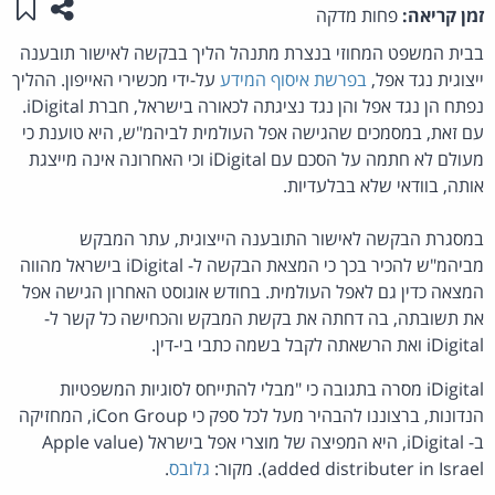
שתפו ע
שמו
זמן קריאה:
פחות מדקה
בבית המשפט המחוזי בנצרת מתנהל הליך בבקשה לאישור תובענה
ייצוגית נגד אפל,
בפרשת איסוף המידע
על-ידי מכשירי האייפון. ההליך
נפתח הן נגד אפל והן נגד נציגתה לכאורה בישראל, חברת iDigital.
עם זאת, במסמכים שהגישה אפל העולמית לביהמ"ש, היא טוענת כי
מעולם לא חתמה על הסכם עם iDigital וכי האחרונה אינה מייצגת
אותה, בוודאי שלא בבלעדיות.
במסגרת הבקשה לאישור התובענה הייצוגית, עתר המבקש
מביהמ"ש להכיר בכך כי המצאת הבקשה ל- iDigital בישראל מהווה
המצאה כדין גם לאפל העולמית. בחודש אוגוסט האחרון הגישה אפל
את תשובתה, בה דחתה את בקשת המבקש והכחישה כל קשר ל-
iDigital ואת הרשאתה לקבל בשמה כתבי בי-דין.
iDigital מסרה בתגובה כי "מבלי להתייחס לסוגיות המשפטיות
הנדונות, ברצוננו להבהיר מעל לכל ספק כי iCon Group, המחזיקה
ב- iDigital, היא המפיצה של מוצרי אפל בישראל (Apple value
added distributer in Israel). מקור:
גלובס
.