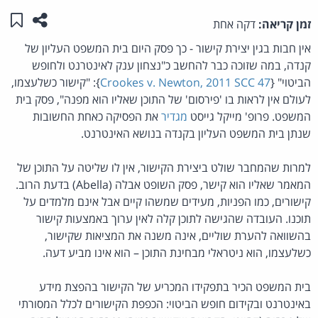
שתפו ע
שמו
זמן קריאה:
דקה אחת
אין חבות בגין יצירת קישור - כך פסק היום בית המשפט העליון של
קנדה, במה שזוכה כבר להחשב כ"נצחון ענק לאינטרנט ולחופש
הביטוי" {
Crookes v. Newton, 2011 SCC 47
}: "קישור כשלעצמו,
לעולם אין לראות בו 'פירסום' של התוכן שאליו הוא מפנה", פסק בית
המשפט. פרופ' מייקל גייסט
מגדיר
את הפסיקה כאחת החשובות
שנתן בית המשפט העליון בקנדה בנושא האינטרנט.
למרות שהמחבר שולט ביצירת הקישור, אין לו שליטה על התוכן של
המאמר שאליו הוא קישר, פסק השופט אבלה (Abella) בדעת הרוב.
קישורים, כמו הפניות, מעידים שמשהו קיים אבל אינם מלמדים על
תוכנו. העובדה שהגישה לתוכן קלה לאין ערוך באמצעות קישור
בהשוואה להערת שוליים, אינה משנה את המציאות שקישור,
כשלעצמו, הוא ניטראלי מבחינת התוכן – הוא אינו מביע דעה.
בית המשפט הכיר בתפקידו המכריע של הקישור בהפצת מידע
באינטרנט ובקידום חופש הביטוי: הכפפת הקישורים לכלל המסורתי