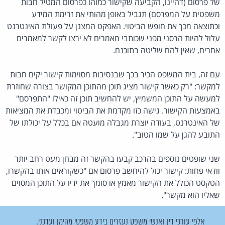
של פרסום (דהיינו, הקביעה שקישור כמוהו כפרסום המטיל חבות
משפטית על המפרסם) תגביל באופן מהותי את זרימת המידע
וכתוצאה מכך את חופש הביטוי. האפקט המצנן על פעולת האינטרנט
עלול להיות הרסני מפני שכותבי מאמרים לא ירצו לקשר למאמרים
אחרים, שאין להם שליטה בתוכנם.
עם זה, בית המשפט הכיר בכך שבנסיבות מסוימות קישור יקים חבות
למקשר: "רק כאשר קישור מציג תוכן מהתוכן המקושר בצורה שחוזרת
למעשה על התוכן המשמיץ, יש להחשיב תוכן זה כאילו "התפרסם"
באמצעות הקישור. גישה כזו מקדמת את הביטוי ומכבדת את המציאות
של האינטרנט, בעודה יוצרת מגבלה מועטה אם בכלל על יכולתו של
התובע להגן על שמו הטוב".
שני שופטים נוספים בהרכב קבעו בהקשר זה מבחן מעט רחב יותר
וודאי פחות: קישור יכול להיחשב פרסום אם "כשקוראים אותו בהקשרו,
הטקסט הכולל את הקישור מאמץ או סומך את ידיו על התוכן המסוים
שאליו הוא מקשר".
אלפי עורכי דין ואנשי משפט נעזרים בידע משפטי מהימן ועדכני.