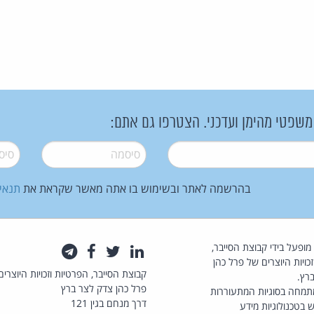
 משפטי מהימן ועדכני. הצטרפו גם אתם:
סיסמה
*
סיסמה
בהרשמה לאתר ובשימוש בו אתה מאשר שקראת את
תנאי
law.co.il מופעל בידי קבוצת הסייבר,
לינקדאין
טוויטר
פייסבוק
טלגרם
כויות היוצרים של פרל כהן
קבוצת הסייבר, הפרטיות וזכויות היוצרים
רץ.
פרל כהן צדק לצר ברץ
תמחה בסוגיות המתעוררות
דרך מנחם בגין 121
 בטכנולוגיות מידע