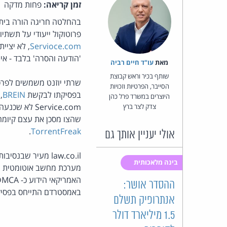
זמן קריאה:
פחות מדקה
פרוטוקול ייעודי על תשת
Servioce.com
'הודעה והסרה' בלבד - אינו מספיק. פס
מאת‏
עו"ד חיים רביה
שותף בכיר וראש קבוצת
שרתי יוזנט משמשים לפרסו
הסייבר, הפרטיות וזכויות
בפסיקתו לבקשת
BREIN
היוצרים במשרד פרל כהן
Service.com לא שכנעה את בית-המשפט שהיא רק מאפשרת (facilitator) של שירותים. החברה
צדק לצר ברץ
שהצו מסכן את עצם קיומה מפני שאין דרך כלכלי
.
TorrentFreak
אולי יעניין אותך גם
law.co.il מעיר ש
בינה מלאכותית
מערכת מחשב אוטומטית ובלת
ההסדר אושר:
באמסטרדם התייחס בפסיקת
אנתרופיק תשלם
1.5 מיליארד דולר