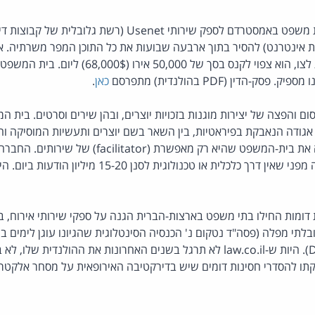
בהחלטה חריגה הורה בית משפט באמסטרדם לספק שירותי Usenet 
יות אינטרנט) להסיר בתוך ארבעה שבועות את כל התוכן המפר משרתיה. 
, לא יציית לצו, הוא צפוי לקנס בסך של 50,000
ק-הדין (PDF בהולנדית) מתפרסם
כאן
.
ם והפצה של יצירות מוגנות בזכויות יוצרים, ובהן שירים וסרטים. בית 
ת או טכנולוגית לסנן 15-20 מיליון הודעות ביום. היא שוקלת לערער. מקור:
בנסיבות דומות החילו בתי משפט בארצות-הברית הגנה על ספקי שירותי אירוח
י מפלה (פסה"ד נטקום נ' הכנסיה הסינטלוגית שהגיונו עוגן לימים בתיק
האמריקאי הידוע כ- DMCA). היות ש-law.co.il לא תרגל בשנים האחרונות את ההול
ו להסדרי חסינות דומים שיש בדירקטיבה האירופאית על מסחר אלקטרונ