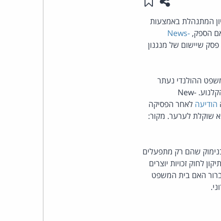
שתפו עמוד זה
שמור ב"תכנים שלי"
העומד
(רשת גלובלית של קבוצות דיון המתנהלת באמצעות
אם הספק,
News-
בראש
 אירו (68,000$) ליום. בית המשפט פסק שיישום של מנגנון
קבוצת
המשפט ההולנדי נעתר
האינטרנט,
, אגודה הנאבקת בפיראטיות, בין השאר בשם יוצרים ותעשיות המוסיקה והקלנוע. New-
הודיעה
לאחר הפסיקה
הסייבר
וזכויות
, בנימוק שהם רק מתפעלים
היוצרים
ון לחוק זכויות יוצרים
נדית שלו, לא ברור האם בית המשפט
של
י.
פרל