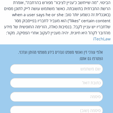
הביטוי. "מה שייחשב כ'עניין לציבור' מפורש בהרחבה", אומרת
הרשת החברתית בתשובתה. כאשר משתמש עושה לייק לתוכן מסוים
(באנגלית זה נשמע יותר טוב: when a user says he or she
“likes” certain content) הוא מעביר לחבריו בפייסבוק מסר
שלחבריו יש עניין לקבל. בנסיבות כאלה, הזרימה החופשית של מידע
מהדובר לקהל היא חיונית. יהיה מעניין לעקוב אחרי הפסיקה. מקור:
iTechLaw
אלפי עורכי דין ואנשי משפט נעזרים בידע משפטי מהימן ועדכני.
הצטרפו גם אתם:
שם משתמש
*
דואל
*
סיסמה
*
סיסמה (שוב)
*