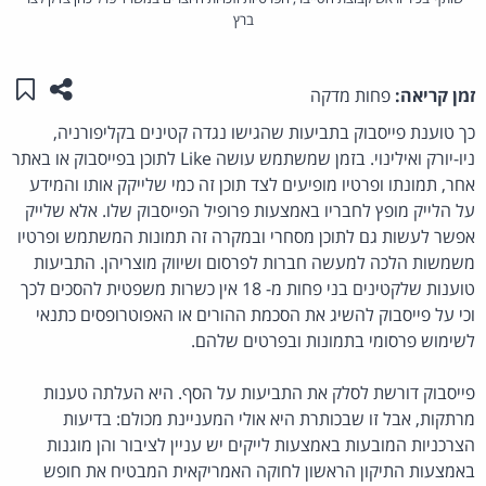
ברץ
שתפו ע
שמו
זמן קריאה:
פחות מדקה
כך טוענת פייסבוק בתביעות שהגישו נגדה קטינים בקליפורניה,
ניו-יורק ואילינוי. בזמן שמשתמש עושה Like לתוכן בפייסבוק או באתר
אחר, תמונתו ופרטיו מופיעים לצד תוכן זה כמי שלייקק אותו והמידע
על הלייק מופץ לחבריו באמצעות פרופיל הפייסבוק שלו. אלא שלייק
אפשר לעשות גם לתוכן מסחרי ובמקרה זה תמונות המשתמש ופרטיו
משמשות הלכה למעשה חברות לפרסום ושיווק מוצריהן. התביעות
טוענות שלקטינים בני פחות מ- 18 אין כשרות משפטית להסכים לכך
וכי על פייסבוק להשיג את הסכמת ההורים או האפוטרופסים כתנאי
לשימוש פרסומי בתמונות ובפרטים שלהם.
פייסבוק דורשת לסלק את התביעות על הסף. היא העלתה טענות
מרתקות, אבל זו שבכותרת היא אולי המעניינת מכולם: בדיעות
הצרכניות המובעות באמצעות לייקים יש עניין לציבור והן מוגנות
באמצעות התיקון הראשון לחוקה האמריקאית המבטיח את חופש