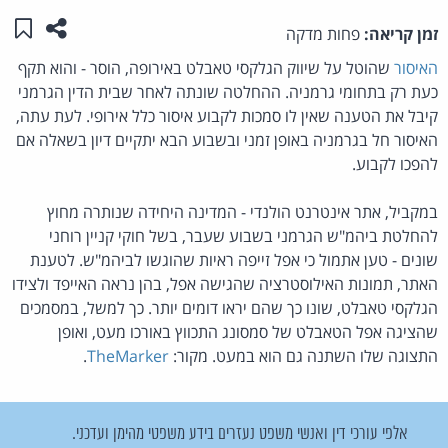
שתפו ע
שמו
זמן קריאה:
פחות מדקה
האיסור
שהוטל על שיווק הגלקסי טאבלט באירופה, הוסר - והוא תקף
כעת רק בתחומי גרמניה. ההחלטה שונתה לאחר שבית הדין הגרמני
קיבל את הטענה שאין לו סמכות לקבוע איסור כלל אירופי. לעת עתה,
האיסור חל בגרמניה באופן זמני ובשבוע הבא יתקיים דיון בשאלה אם
להפכו לקבוע.
במקביל, אתר אינטרנט הולנדי - המדינה היחידה שנותרה מחוץ
להחלטת ביהמ"ש הגרמני בשבוע שעבר, בשל חוקי קניין רוחני
שונים - טען אתמול כי אפל זייפה ראיות שהוגשו לביהמ"ש. לטענת
האתר, תמונות האילוסטרציה שהגישה אפל, בהן נראה האייפד ולצידו
הגלקסי טאבלט, שונו כך שהם יראו דומים יותר. כך למשל, במסמכים
שהציגה אפל הטאבלט של סמסונג התכווץ באורכו מעט, ואופן
התצוגה שלו השתנה גם הוא במעט. מקור:
TheMarker
.
אלפי עורכי דין ואנשי משפט נעזרים בידע משפטי מהימן ועדכני.