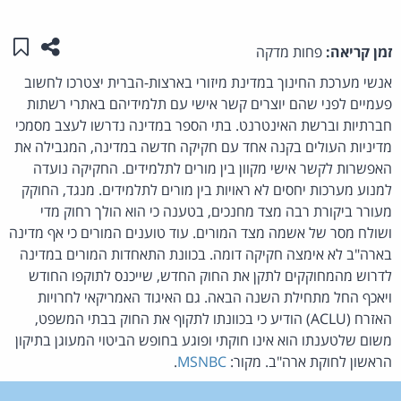
שתפו ע
שמו
זמן קריאה:
פחות מדקה
אנשי מערכת החינוך במדינת מיזורי בארצות-הברית יצטרכו לחשוב
פעמיים לפני שהם יוצרים קשר אישי עם תלמידיהם באתרי רשתות
חברתיות וברשת האינטרנט. בתי הספר במדינה נדרשו לעצב מסמכי
מדיניות העולים בקנה אחד עם חקיקה חדשה במדינה, המגבילה את
האפשרות לקשר אישי מקוון בין מורים לתלמידים. החקיקה נועדה
למנוע מערכות יחסים לא ראויות בין מורים לתלמידים. מנגד, החוקק
מעורר ביקורת רבה מצד מחנכים, בטענה כי הוא הולך רחוק מדי
ושולח מסר של אשמה מצד המורים. עוד טוענים המורים כי אף מדינה
בארה"ב לא אימצה חקיקה דומה. בכוונת התאחדות המורים במדינה
לדרוש מהמחוקקים לתקן את החוק החדש, שייכנס לתוקפו החודש
ויאכף החל מתחילת השנה הבאה. גם האיגוד האמריקאי לחרויות
האזרח (ACLU) הודיע כי בכוונתו לתקוף את החוק בבתי המשפט,
משום שלטענתו הוא אינו חוקתי ופוגע בחופש הביטוי המעוגן בתיקון
הראשון לחוקת ארה"ב. מקור:
MSNBC
.