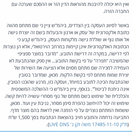
ואין היא יכולה להיבנות מהוראות הדין הזר או ההסכם שערכה עם
החברה הזרה.
באשר לסיווג העסקה בין הצדדים, ביהמ"ש ציין כי שם מתחם מהווה
כתובת אלקטרונית של עסק או ארגון והבעלות בשם זה יוצרת גישה
אל אותו גוף או שוללת גישה מלקוחות העסק. ביהמ"ש קבע כי
הכתובות האלקטרוניות אינן קיימות במרחב הוירטואלי, אלא הן נוצרות
לפי דרישה, במקרה זה דרישת התובע. "מדובר במוצר ספציפי
שהמשיבה "תפרה" על פי בקשת התובע... אין ספק שהנתבעת לא
העמידה למכירה שם מתחם מסוים אלא הציעה את השירות של
יצירת שמות מתחם לפי בקשת הלקוח. מכאן, שמדובר בטובין
שהנתבעת הכינה לתובע במיוחד, ועסקה כזו, מרגע שהוכנו הטובין,
אינה ניתנת לביטול". בנוסף, ציין ביהמ"ש כי ההשלכה המשפטית
והכלכלית של שימוש בשם מתחם של גוף מסחרי עשויה להיות קשה.
שימוש זה יכול להיחשב כהפרת סימן מסחר, גניבת עין ועוד. מכאן,
ששמות המתחם נוצרים על פי הזמנה ואין לראות בהם מוצר מדף.
התביעה נדחתה והתובע חויב בהוצאות הנתבעת בסך 1,500 ש"ח
{
ת"ק 17485-11-10 משה זקן נ' LIVE DNS
}.