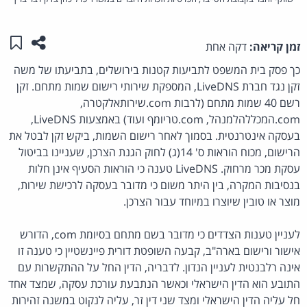
שתפו ע
שמו
זמן קריאה:
דקה אחת
כך פסק בית המשפט לתביעות קטנות בירושלים, בתביעתו של משה
זקן נגד חברת LiveDNS, המספקת שירותי רישום שמות מתחם. זקן
רשם 40 שמות מתחם (לרבות com.שירותאלקטרה,
com.המכללהלמנהל, com.טריומף ועוד) באמצעות LiveDNS,
בעסקה אינטרנטית. בסמוך לאחר רישום השמות, ביקש זקן לבטל את
הרישום, מכוח הוראות ס' 14(ג) לחוק הגנת הצרכן, שעניינו בביטול
עסקת מכר מרחוק. LiveDNS טענה כי הוראות הסעיף אינן חלות
בנסיבות המקרה, בין היתר משום כי מדובר בעסקה לרכישת שירות,
מוצר או טובין שיוצרו במיוחד עבור הצרכן.
לעניין טענות הצדדים כי מדובר בשם מתחם בסיומת com, הדורש
אישור ורישום בארה"ב, קבעה השופטת דורית פיינשטיין כי טענה זו
אינה רלבנטית לעניין הנדון. לדבריה, הדין החל על ההתקשרות עם
התובע הוא הדין הישראלי וכאשר הנתבעת עורכת עסקה, שמצד אחד
חל עליה הדין הישראלי ומצד שני דין זר, עליה לנקוט במשנה זהירות