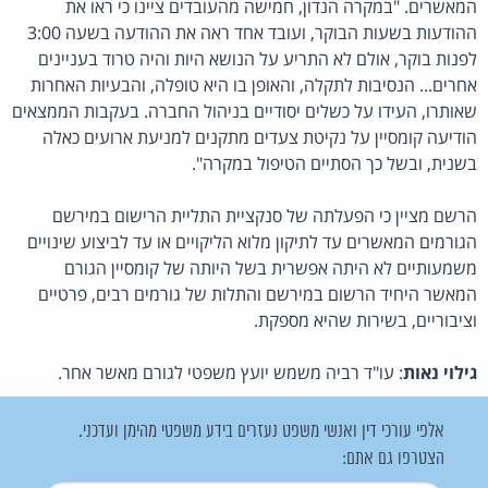
המאשרים. "במקרה הנדון, חמישה מהעובדים ציינו כי ראו את
ההודעות בשעות הבוקר, ועובד אחד ראה את ההודעה בשעה 3:00
לפנות בוקר, אולם לא התריע על הנושא היות והיה טרוד בעניינים
אחרים... הנסיבות לתקלה, והאופן בו היא טופלה, והבעיות האחרות
שאותרו, העידו על כשלים יסודיים בניהול החברה. בעקבות הממצאים
הודיעה קומסיין על נקיטת צעדים מתקנים למניעת ארועים כאלה
בשנית, ובשל כך הסתיים הטיפול במקרה".
הרשם מציין כי הפעלתה של סנקציית התליית הרישום במירשם
הגורמים המאשרים עד לתיקון מלוא הליקויים או עד לביצוע שינויים
משמעותיים לא היתה אפשרית בשל היותה של קומסיין הגורם
המאשר היחיד הרשום במירשם והתלות של גורמים רבים, פרטיים
וציבוריים, בשירות שהיא מספקת.
גילוי נאות
: עו"ד רביה משמש יועץ משפטי לגורם מאשר אחר.
אלפי עורכי דין ואנשי משפט נעזרים בידע משפטי מהימן ועדכני.
הצטרפו גם אתם: