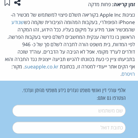
שתפו ע
שמו
זמן קריאה:
פחות מדקה
נציגות Apple Inc בקוריאה תשלם פיצוי למשתמש של מכשיר ה-
iPhone הפופולרי, בעקבות המהומה הציבורית שקמה כש
שנודע
שהמכשיר אוגר מידע על מיקום בעליו. ככל הידוע, זהו המקרה
הראשון בו נדרשה ענקית המחשבים לשלם פיצוי בעקבות הפרשה.
לפי המדווח, בית משפט הורה לחברה לשלם סך של כ- 946
דולרים לעו"ד מקומי. אפל לא הגיבה על הדברים. עוה"ד שזכה
בתביעתו ציין כי כעת בכוונתו להגיש תביעה ייצוגית נגד החברה והוא
אף הקים אתר ייעודי למטרה זו, בכתובת
sueapple.co.kr
. מקור:
רויטרס
.
אלפי עורכי דין ואנשי משפט נעזרים בידע משפטי מהימן ועדכני.
הצטרפו גם אתם:
שם משתמש
*
דואל
*