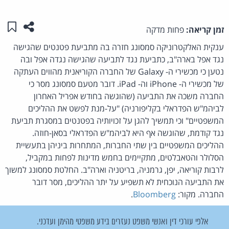
שתפו ע
שמו
זמן קריאה:
פחות מדקה
ענקית האלקטרוניקה סמסונג חזרה בה מתביעת פטנטים שהגישה
נגד אפל בארה"ב, כתביעת נגד לתביעה שהגישה נגדה אפל ובה
נטען כי מכשירי ה- Galaxy של החברה הקוריאנית מהווים העתקה
של מכשירי ה- iPhone וה- iPad. דובר מטעם סמסונג מסר כי
החברה משכה את התביעה (שהוגשה בחודש אפריל האחרון
לביהמ"ש הפדראלי בקליפורניה) "על-מנת לפשט את ההליכים
המשפטיים" וכי תמשיך להגן על זכויותיה בפטנטים במסגרת תביעת
נגד קודמת, שהוגשה אף היא לביהמ"ש הפדראלי בסאן-חוזה.
ההליכים המשפטיים בין שתי החברות, המתחרות ביניהן בתעשיית
הסלולר והטאבלטים, מתקיימים בחמש מדינות לפחות במקביל,
לרבות קוריאה, יפן, גרמניה, בריטניה וארה"ב. החלטת סמסונג למשוך
את התביעה הנוכחית לא תשפיע על יתר ההליכים, מסר דובר
החברה. מקור:
Bloomberg
.
אלפי עורכי דין ואנשי משפט נעזרים בידע משפטי מהימן ועדכני.