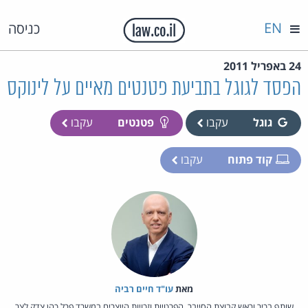
EN
כניסה
24 באפריל 2011
הפסד לגוגל בתביעת פטנטים מאיים על לינוקס
גוגל
עקבו
פטנטים
עקבו
קוד פתוח
עקבו
מאת‏
עו"ד חיים רביה
שותף בכיר וראש קבוצת הסייבר, הפרטיות וזכויות היוצרים במשרד פרל כהן צדק לצר