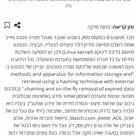
ברץ
שתפו ע
שמו
זמן קריאה:
פחות מדקה
חבר מושבעים בטקסס פסק בשבוע שעבר שגוגל מפרה פטנט וחייב
אותה לשלם חמישה מיליון דולר פיצויים לבעליו. הבעיה: הפטנט
מיושם בליבת לינוקס (Linux kernel) ולכן יש לפסיקה השלכות
מידיות על כל חברה המשתמשת במערכת ההפעלה. ככל הידוע זו
פעם ראשונה שנמצא שלינוקס מפרה פטנטים. עניינו של הפטנט ב-
"methods and apparatus for information storage and
retrieval using a hashing technique with external
chaining and on-the-fly removal of expired data." (בתרגום
חופשי: שיטות ומערכת לאחסון ואחזור מידע באמצעות טכנולוגית
גיבוב עם שרשור חיצוני והסרה מידית של מידע שפקע"). בעליו היא
חברה בשם בדרוק טכנולוגיות מחשב, שתבעה ביחד עם גוגל גם את
יאהו!, AOL, אמאזון, Match.com, פייפאל וחברות אחרות, אולם
בעניינן של אלה טרם ניתן פסק דין. גוגל ורד-האט ניסו לבטל את
הפטנט בטענה שאינו תקף, אבל נכשלו. כעת צופים שחברות רבות